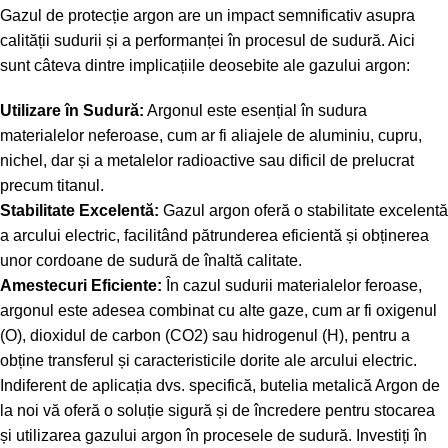
Gazul de protecție argon are un impact semnificativ asupra
calității sudurii și a performanței în procesul de sudură. Aici
sunt câteva dintre implicațiile deosebite ale gazului argon:
Utilizare în Sudură:
Argonul este esențial în sudura
materialelor neferoase, cum ar fi aliajele de aluminiu, cupru,
nichel, dar și a metalelor radioactive sau dificil de prelucrat
precum titanul.
Stabilitate Excelentă:
Gazul argon oferă o stabilitate excelentă
a arcului electric, facilitând pătrunderea eficientă și obținerea
unor cordoane de sudură de înaltă calitate.
Amestecuri Eficiente:
În cazul sudurii materialelor feroase,
argonul este adesea combinat cu alte gaze, cum ar fi oxigenul
(O), dioxidul de carbon (CO2) sau hidrogenul (H), pentru a
obține transferul și caracteristicile dorite ale arcului electric.
Indiferent de aplicația dvs. specifică, butelia metalică Argon de
la noi vă oferă o soluție sigură și de încredere pentru stocarea
și utilizarea gazului argon în procesele de sudură. Investiți în