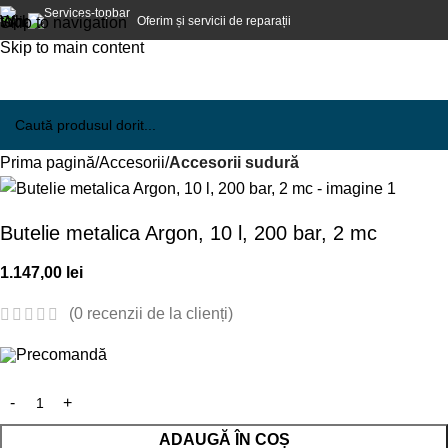
Oferim și servicii de reparații
Skip to navigation
Skip to main content
Prima pagină
Accesorii
Accesorii sudură
Butelie metalica Argon, 10 l, 200 bar, 2 mc
1.147,00
lei
(
0
recenzii de la clienți)
Precomandă
ADAUGĂ ÎN COȘ