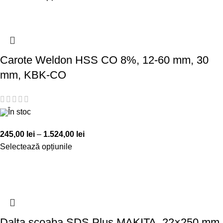
Carote Weldon HSS CO 8%, 12-60 mm, 30
mm, KBK-CO
În stoc
245,00
lei
–
1.524,00
lei
Selectează opțiunile
Dalta scoaba SDS Plus MAKITA, 22×250 mm,