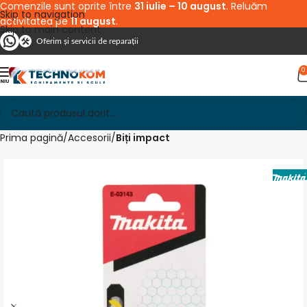
Comenzile sunt oprite între
31 iulie – 10 august
. Reluăm
Skip to navigation
activitatea pe
11 august
.
Skip to main content
Oferim și servicii de reparații
0
Prima pagină
Accesorii
Biți impact