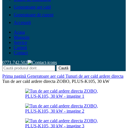
Generatoare aer cald
Generatoare de curent
Accesorii
Acasa
Magazin
Service
Carieră
Contact
0771.742.502
Caută
Prima pagină
Generatoare aer cald
Tunuri de aer cald ardere directa
Tun de aer cald ardere directa ZOBO, PLUS-K105, 30 kW