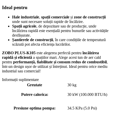
Ideal pentru
Hale industriale
,
spații comerciale
și
zone de construcții
unde sunt necesare soluții rapide de încălzire.
Spații agricole
, de depozitare sau de producție, unde
încălzirea rapidă este esențială pentru bunurile sau activitățile
desfășurate.
Șantierele de construcții
, în care condițiile de temperatură
scăzută pot afecta eficiența lucrărilor.
ZOBO PLUS-K105
este alegerea perfectă pentru
încălzirea
rapidă și eficientă
a spațiilor mari. Alege acest tun de aer cald
pentru
performanță, fiabilitate și consum redus de combustibil
,
într-un design ușor de utilizat și întreținut. Ideal pentru orice mediu
industrial sau comercial!
Informații suplimentare
Greutate
30 kg
Putere calorica:
30 kW (100.000 BTU/h)
Presiune optima pompa:
34.5 KPa (5.0 Psi)