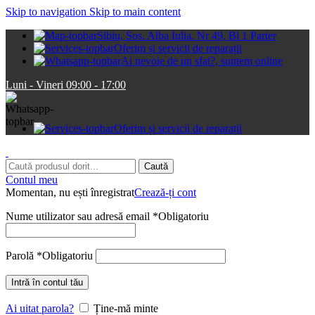
Skip to navigation
Skip to main content
Sibiu, Sos. Alba Iulia. Nr 49, Bl 1 Parter
Oferim și servicii de reparații
Ai nevoie de un sfat?, suntem online
Luni - Vineri 09:00 - 17:00
Oferim și servicii de reparații
Caută
Contul meu
Momentan, nu ești înregistrat
Crează-ți cont
Nume utilizator sau adresă email
*
Obligatoriu
Parolă
*
Obligatoriu
Intră în contul tău
Ai uitat parola?
Ține-mă minte