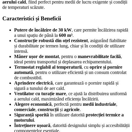
aerului cald
, fiind perfect pentru medii de lucru exigente și condiții
de temperaturi scăzute.
Caracteristici și Beneficii
Putere de încălzire de 30 kW
, care permite încălzirea rapidă
a unui spațiu de până la
600 m³
.
Construcție robustă din oțel rezistent
, asigurând fiabilitate
și durabilitate pe termen lung, chiar și în condiții de utilizare
intensă.
Mâner ușor de montat
, pentru o
manevrabilitate facilă
,
ideal pentru transportul și deplasarea echipamentului.
Termostat reglabil al temperaturii
, cu
oprire și pornire
automată
, pentru o utilizare eficientă și un consum controlat
de combustibil.
Aprindere electrică
, care garantează o pornire rapidă și
sigură a tunului de aer cald.
Ventilator cu turație mare
, ce ajută la distribuirea uniformă
a aerului cald, maximizând eficiența încălzirii.
Alegere economică
, perfectă pentru
medii industriale
,
comerciale
,
construcții
și
agricole
.
Siguranță sporită
în utilizare datorită
protecției termice a
motorului
.
Întreținere ușoară
, datorită designului simplu și accesibilității
componentelor esențiale.