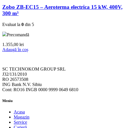
Zobo ZB-EC15 – Aeroterma electrica 15 kW, 400V,
300 m³
Evaluat la
0
din 5
Precomandă
1.355,00
lei
Adaugă în coș
SC TECHNOKOM GROUP SRL
J32/131/2010
RO 26573508
ING Bank N.V. Sibiu
Cont: RO16 INGB 0000 9999 0649 6810
Meniu
Acasa
Magazin
Service
Carieră