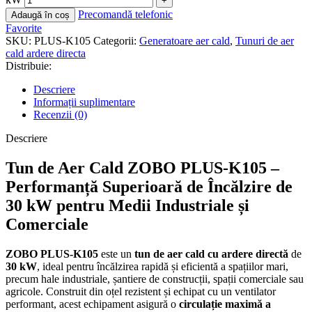
Precomandă telefonic
Adaugă în coș
Favorite
SKU:
PLUS-K105
Categorii:
Generatoare aer cald
,
Tunuri de aer
cald ardere directa
Distribuie:
Descriere
Informații suplimentare
Recenzii (0)
Descriere
Tun de Aer Cald ZOBO PLUS-K105 –
Performanță Superioară de Încălzire de
30 kW pentru Medii Industriale și
Comerciale
ZOBO PLUS-K105
este un
tun de aer cald cu ardere directă
de
30 kW
, ideal pentru încălzirea rapidă și eficientă a spațiilor mari,
precum hale industriale, șantiere de construcții, spații comerciale sau
agricole. Construit din oțel rezistent și echipat cu un ventilator
performant, acest echipament asigură o
circulație maximă a