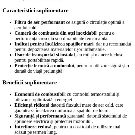
Caracteristici suplimentare
Filtru de aer performant
ce asigură o circulație optimă a
aerului cald.
Cameră de combustie din oțel inoxidabil
, pentru o
performanță crescută și o durabilitate remarcabilă.
Indicat pentru încălzirea spațiilor mari
, dar nu recomandat
pentru depozitarea materialelor ușor inflamabile.
Ușor de transportat și instalat
, cu roți și manere incluse
pentru portabilitate rapidă.
Protecție termică a motorului
, pentru o utilizare sigură și o
durată de viață prelungită.
Beneficii suplimentare
Economii de combustibil
: cu controlul termostatului și
utilizarea optimizată a energiei.
Eficiență ridicată
datorită fluxului mare de aer cald, care
garantează încălzirea uniformă a spațiilor de lucru.
Siguranță și performanță
garantată, datorită sistemului de
aprindere electrică și protecției motorului.
Întreținere redusă
, pentru un cost total de utilizare mai
scăzut pe termen lung.