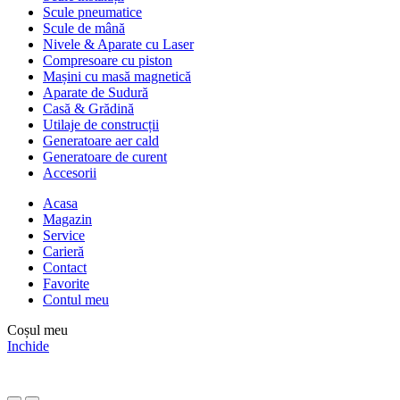
Scule pneumatice
Scule de mână
Nivele & Aparate cu Laser
Compresoare cu piston
Mașini cu masă magnetică
Aparate de Sudură
Casă & Grădină
Utilaje de construcții
Generatoare aer cald
Generatoare de curent
Accesorii
Acasa
Magazin
Service
Carieră
Contact
Favorite
Contul meu
Coșul meu
Inchide
Comenzile sunt oprite între
31 iulie – 10 august
. Reluăm activitatea
pe
11 august
.