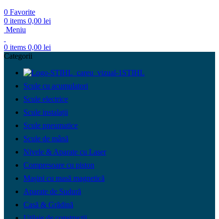
0
Favorite
0
items
0,00
lei
Meniu
0
items
0,00
lei
Categorii
STIHL
Scule cu acumulatori
Scule electrice
Scule instalații
Scule pneumatice
Scule de mână
Nivele & Aparate cu Laser
Compresoare cu piston
Mașini cu masă magnetică
Aparate de Sudură
Casă & Grădină
Utilaje de construcții