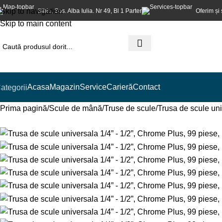
Skip to navigation
Sibiu, Sos. Alba Iulia. Nr 49, Bl 1 Parter
Oferim și 
Skip to main content
Acasa
Magazin
Service
Carieră
Contact
ategorii
Prima pagină
Scule de mână
Truse de scule
Trusa de scule uni