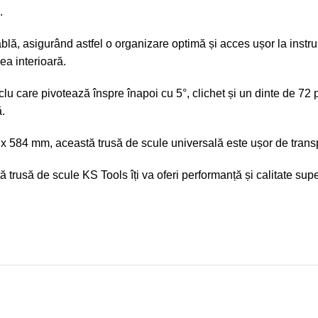
.
blă, asigurând astfel o organizare optimă și acces ușor la instru
ea interioară.
nclu care pivotează înspre înapoi cu 5°, clichet și un dinte de 72
ă.
 584 mm, această trusă de scule universală este ușor de transpo
ă trusă de scule KS Tools îți va oferi performanță și calitate supe