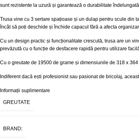
sunt rezistente la uzură și garantează o durabilitate îndelungată
Trusa vine cu 3 sertare spațioase și un dulap pentru scule din ta
încât să poți deschide și închide capacul fără a afecta organizar
Cu un design practic și funcționalitate crescută, trusa are un vi
prevăzută cu o funcție de desfacere rapidă pentru utilizare facil
Cu o greutate de 19500 de grame și dimensiunile de 318 x 364 x
Indiferent dacă ești profesionist sau pasionat de bricolaj, aceast
Informații suplimentare
GREUTATE
BRAND: