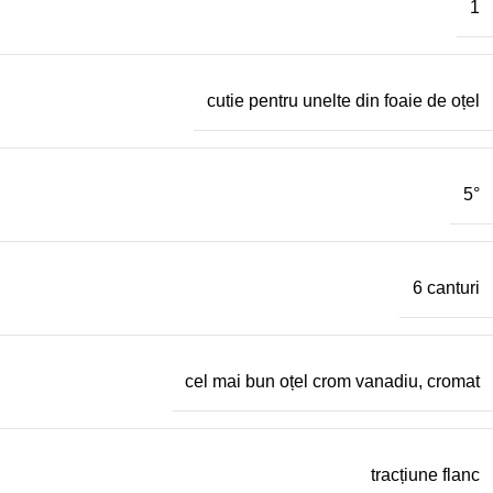
1
cutie pentru unelte din foaie de oțel
5°
6 canturi
cel mai bun oțel crom vanadiu, cromat
tracțiune flanc