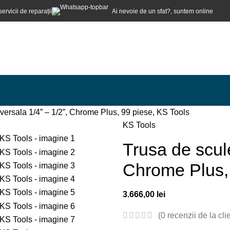
servicii de reparații
Ai nevoie de un sfat?, suntem online
versala 1/4” – 1/2”, Chrome Plus, 99 piese, KS Tools
KS Tools
Trusa de scule
Chrome Plus, 
3.666,00
lei
(
0
recenzii de la clie