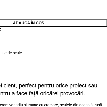
ADAUGĂ ÎN COȘ
C
ruse de scule
cient, perfect pentru orice proiect sau
tru a face față oricărei provocări.
l crom vanadiu și tratate cu cromare, sculele din această trusă