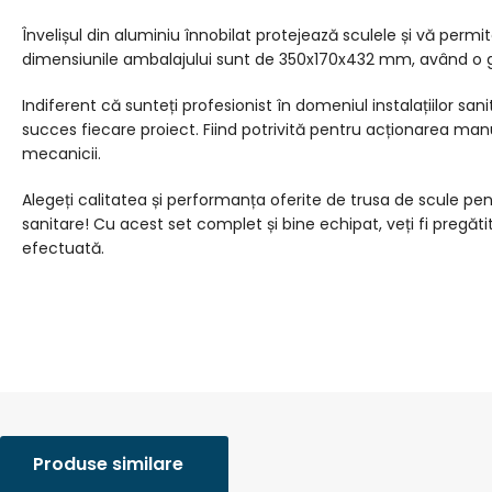
Învelișul din aluminiu înnobilat protejează sculele și vă permit
dimensiunile ambalajului sunt de 350x170x432 mm, având o g
Indiferent că sunteți profesionist în domeniul instalațiilor san
succes fiecare proiect. Fiind potrivită pentru acționarea manua
mecanicii.
Alegeți calitatea și performanța oferite de trusa de scule pentru
sanitare! Cu acest set complet și bine echipat, veți fi pregătit
efectuată.
Produse similare