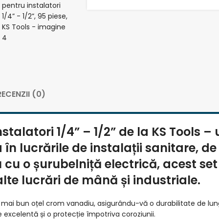
RECENZII (0)
talatori 1/4” – 1/2” de la KS Tools – 
 lucrările de instalații sanitare, de 
cu o șurubelniță electrică, acest se
alte lucrări de mână și industriale.
l mai bun oțel crom vanadiu, asigurându-vă o durabilitate de lungă
e excelentă și o protecție împotriva coroziunii.