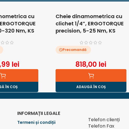
mometrica cu
Cheie dinamometrica cu
”, ERGOTORQUE
clichet 1/4”, ERGOTORQUE
60-320 Nm, KS
precision, 5-25 Nm, KS
Tools
Precomandă
,99
lei
818,00
lei
Ă ÎN COȘ
ADAUGĂ ÎN COȘ
INFORMAȚII LEGALE
Telefon clienți
Termeni și condiții
Telefon Fax