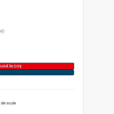
ți)
UGĂ ÎN COȘ
 de scule