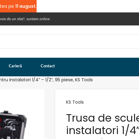
atea pe
11 august
.
voie de un sfat?, suntem online
Carieră
Contact
ru instalatori 1/4” – 1/2”, 95 piese, KS Tools
KS Tools
Trusa de scul
instalatori 1/4