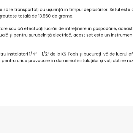
e să le transportați cu ușurință în timpul deplasărilor. Setul este
reutate totală de 13.860 de grame.
itare sau că efectuați lucrări de întreținere în gospodărie, aceast
lă și pentru șurubelniță electrică, acest set este un instrument i
 instalatori 1/4” – 1/2” de la KS Tools și bucurați-vă de lucrul efi
 pentru orice provocare în domeniul instalațiilor și veți obține rez