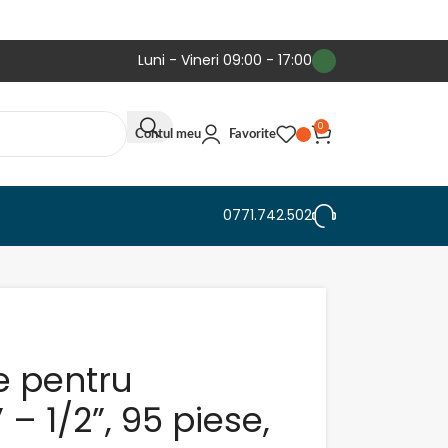
Luni - Vineri 09:00 - 17:00
0
Contul meu
Favorite
0771.742.502
e pentru
” – 1/2”, 95 piese,