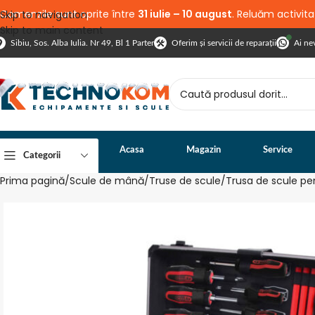
Comenzile sunt oprite între
31 iulie – 10 august
. Reluăm activit
Skip to navigation
Skip to main content
Sibiu, Sos. Alba Iulia. Nr 49, Bl 1 Parter
Oferim și servicii de reparații
Ai ne
Acasa
Magazin
Service
Categorii
Prima pagină
Scule de mână
Truse de scule
Trusa de scule pent