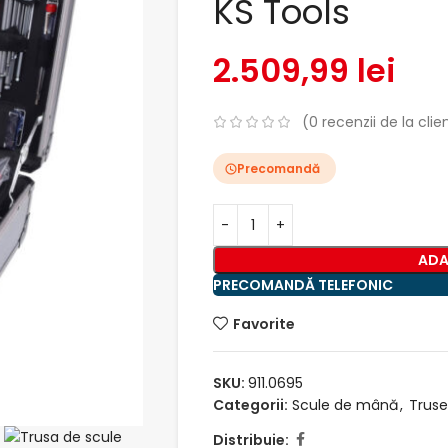
KS Tools
2.509,99
lei
(
0
recenzii de la clien
Precomandă
ADA
PRECOMANDĂ TELEFONIC
Favorite
SKU:
911.0695
Categorii:
Scule de mână
,
Truse
Distribuie: