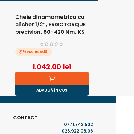
Cheie dinamometrica cu
Cleste c
clichet 1/2”, ERGOTORQUE
multifunc
precision, 80-420 Nm, KS
180 mm
Tools
Precomandă
În stoc
1.042,00
lei
8
ADAUGĂ ÎN COȘ
AD
CONTACT
0771.742.502
026.922.08.08