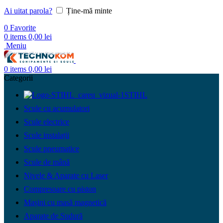
Ai uitat parola?
Ține-mă minte
0
Favorite
0
items
0,00
lei
Meniu
0
items
0,00
lei
Categorii
STIHL
Scule cu acumulatori
Scule electrice
Scule instalații
Scule pneumatice
Scule de mână
Nivele & Aparate cu Laser
Compresoare cu piston
Mașini cu masă magnetică
Aparate de Sudură