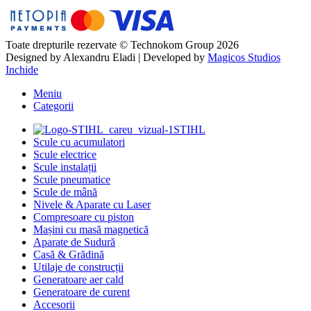
Toate drepturile rezervate © Technokom Group 2026
Designed by
Alexandru Eladi
| Developed by
Magicos Studios
Inchide
Meniu
Categorii
STIHL
Scule cu acumulatori
Scule electrice
Scule instalații
Scule pneumatice
Scule de mână
Nivele & Aparate cu Laser
Compresoare cu piston
Mașini cu masă magnetică
Aparate de Sudură
Casă & Grădină
Utilaje de construcții
Generatoare aer cald
Generatoare de curent
Accesorii