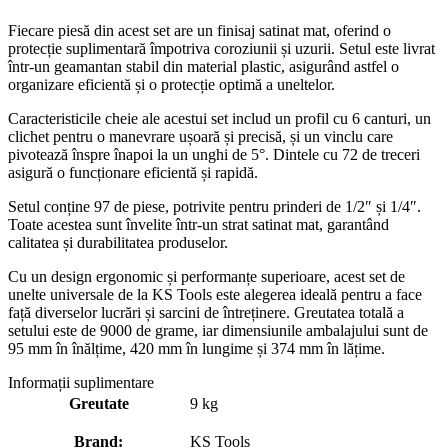
Fiecare piesă din acest set are un finisaj satinat mat, oferind o
protecție suplimentară împotriva coroziunii și uzurii. Setul este livrat
într-un geamantan stabil din material plastic, asigurând astfel o
organizare eficientă și o protecție optimă a uneltelor.
Caracteristicile cheie ale acestui set includ un profil cu 6 canturi, un
clichet pentru o manevrare ușoară și precisă, și un vinclu care
pivotează înspre înapoi la un unghi de 5°. Dintele cu 72 de treceri
asigură o funcționare eficientă și rapidă.
Setul conține 97 de piese, potrivite pentru prinderi de 1/2″ și 1/4″.
Toate acestea sunt învelite într-un strat satinat mat, garantând
calitatea și durabilitatea produselor.
Cu un design ergonomic și performanțe superioare, acest set de
unelte universale de la KS Tools este alegerea ideală pentru a face
față diverselor lucrări și sarcini de întreținere. Greutatea totală a
setului este de 9000 de grame, iar dimensiunile ambalajului sunt de
95 mm în înălțime, 420 mm în lungime și 374 mm în lățime.
Informații suplimentare
Greutate
9 kg
Brand:
KS Tools