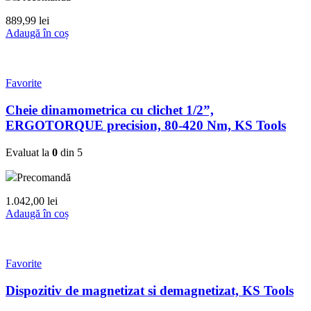
889,99
lei
Adaugă în coș
Favorite
Cheie dinamometrica cu clichet 1/2”,
ERGOTORQUE precision, 80-420 Nm, KS Tools
Evaluat la
0
din 5
Precomandă
1.042,00
lei
Adaugă în coș
Favorite
Dispozitiv de magnetizat si demagnetizat, KS Tools