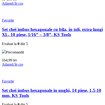
Adaugă în coș
Favorite
Set chei imbus hexagonale cu bila, in toli, extra lungi
XL, 10 piese, 1/16” – 3/8”, KS Tools
Evaluat la
0
din 5
Precomandă
164,99
lei
Adaugă în coș
Favorite
Set chei imbus hexagonale in unghi, 14 piese, 1,5-10
mm, KS Tools
Evaluat la
0
din 5