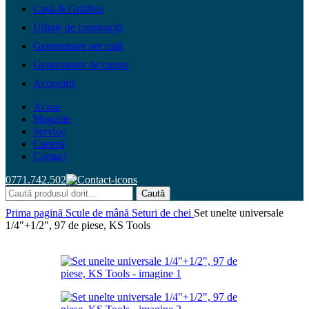
Casă & Grădină
Utilaje de construcții
Generatoare aer cald
Generatoare de curent
Accesorii
Acasa
Magazin
Service
Carieră
Contact
0771.742.502
Caută
Prima pagină
Scule de mână
Seturi de chei
Set unelte universale
1/4″+1/2″, 97 de piese, KS Tools