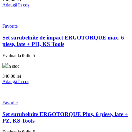
Adaugă în coș
Favorite
Set surubelnite de impact ERGOTORQUE max, 6
piese, late + PH, KS Tools
Evaluat la
0
din 5
În stoc
340,00
lei
Adaugă în coș
Favorite
Set surubelnite ERGOTORQUE Plus, 6 piese, late +
PZ, KS Tools
Evaluat la
0
din 5