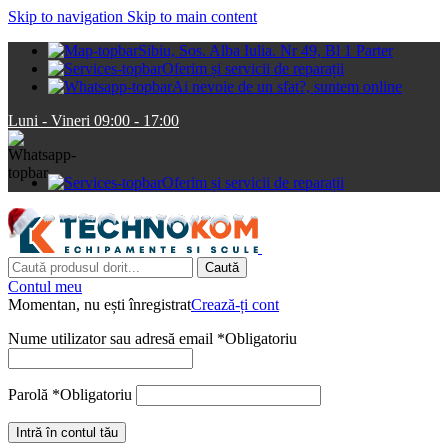
Skip to navigation
Skip to main content
Sibiu, Sos. Alba Iulia. Nr 49, Bl 1 Parter
Oferim și servicii de reparații
Ai nevoie de un sfat?, suntem online
Luni - Vineri 09:00 - 17:00
Oferim și servicii de reparații
Caută
Contul meu
Momentan, nu ești înregistrat
Crează-ți cont
Nume utilizator sau adresă email
*
Obligatoriu
Parolă
*
Obligatoriu
Intră în contul tău