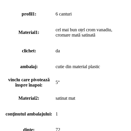
profil1:
6 canturi
cel mai bun oțel crom vanadiu,
Material1:
cromare mată satinată
clichet:
da
ambalaj:
cutie din material plastic
vinclu care pivotează
5°
înspre înapoi:
Material2:
satinat mat
conţinutul ambalajului:
1
dinte:
72