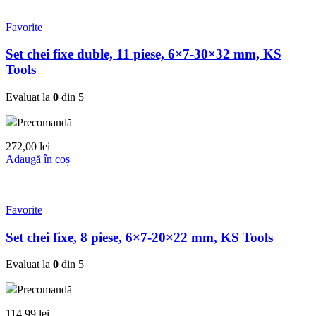
Favorite
Set chei fixe duble, 11 piese, 6×7-30×32 mm, KS
Tools
Evaluat la
0
din 5
Precomandă
272,00
lei
Adaugă în coș
Favorite
Set chei fixe, 8 piese, 6×7-20×22 mm, KS Tools
Evaluat la
0
din 5
Precomandă
114,99
lei