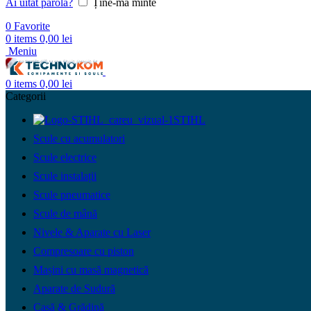
Ai uitat parola?
Ține-mă minte
0
Favorite
0
items
0,00
lei
Meniu
0
items
0,00
lei
Categorii
STIHL
Scule cu acumulatori
Scule electrice
Scule instalații
Scule pneumatice
Scule de mână
Nivele & Aparate cu Laser
Compresoare cu piston
Mașini cu masă magnetică
Aparate de Sudură
Casă & Grădină