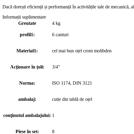
Dacă dorești eficiență și performanță în activitățile tale de mecanică,
Informații suplimentare
Greutate
4 kg
profil1:
6 canturi
Material1:
cel mai bun oțel crom molibden
Acţionare în ţoli:
3/4"
Norma:
ISO 1174, DIN 3121
ambalaj:
cutie din tablă de oțel
conţinutul ambalajului:
1
Piese în set:
8