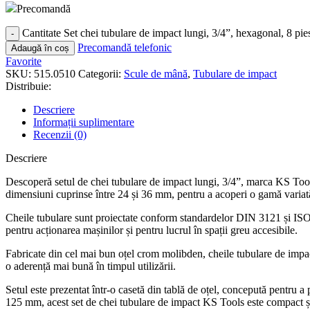
Precomandă
Cantitate Set chei tubulare de impact lungi, 3/4”, hexagonal, 8 p
Precomandă telefonic
Adaugă în coș
Favorite
SKU:
515.0510
Categorii:
Scule de mână
,
Tubulare de impact
Distribuie:
Descriere
Informații suplimentare
Recenzii (0)
Descriere
Descoperă setul de chei tubulare de impact lungi, 3/4”, marca KS Tools,
dimensiuni cuprinse între 24 și 36 mm, pentru a acoperi o gamă variată
Cheile tubulare sunt proiectate conform standardelor DIN 3121 și ISO 11
pentru acționarea mașinilor și pentru lucrul în spații greu accesibile.
Fabricate din cel mai bun oțel crom molibden, cheile tubulare de impac
o aderență mai bună în timpul utilizării.
Setul este prezentat într-o casetă din tablă de oțel, concepută pentru a
125 mm, acest set de chei tubulare de impact KS Tools este compact și