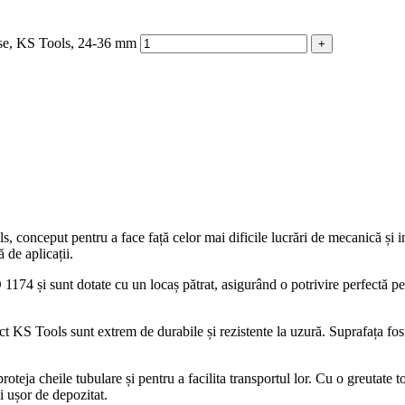
iese, KS Tools, 24-36 mm
 conceput pentru a face față celor mai dificile lucrări de mecanică și in
 de aplicații.
74 și sunt dotate cu un locaș pătrat, asigurând o potrivire perfectă pent
t KS Tools sunt extrem de durabile și rezistente la uzură. Suprafața fos
 proteja cheile tubulare și pentru a facilita transportul lor. Cu o greuta
 ușor de depozitat.