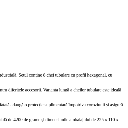
dustrială. Setul conține 8 chei tubulare cu profil hexagonal, cu
ru diferitele accesorii. Varianta lungă a cheilor tubulare este ideală
fatată adaugă o protecție suplimentară împotriva coroziunii și asigură
te totală de 4200 de grame și dimensiunile ambalajului de 225 x 110 x