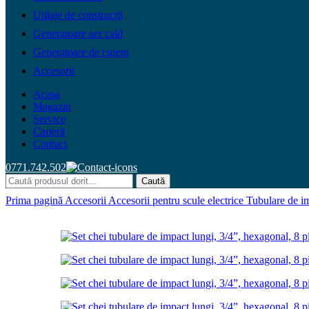
Utilaje de construcții
Generatoare aer cald
Generatoare de curent
Accesorii
Acasa
Magazin
Service
Carieră
Contact
0771.742.502
Caută
Prima pagină
Accesorii
Accesorii pentru scule electrice
Tubulare de i