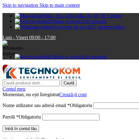
Skip to navigation
Skip to main content
Sibiu, Sos. Alba Iulia. Nr 49, Bl 1 Parter
Oferim și servicii de reparații
Ai nevoie de un sfat?, suntem online
Luni - Vineri 09:00 - 17:00
Oferim și servicii de reparații
Caută
Contul meu
Momentan, nu ești înregistrat
Crează-ți cont
Nume utilizator sau adresă email
*
Obligatoriu
Parolă
*
Obligatoriu
Intră în contul tău