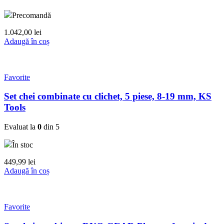
Precomandă
1.042,00
lei
Adaugă în coș
Favorite
Set chei combinate cu clichet, 5 piese, 8-19 mm, KS
Tools
Evaluat la
0
din 5
În stoc
449,99
lei
Adaugă în coș
Favorite