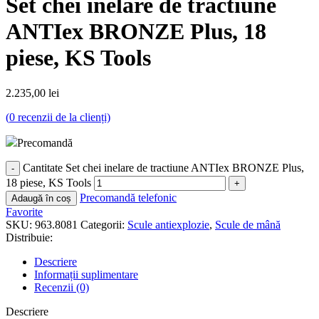
Set chei inelare de tractiune
ANTIex BRONZE Plus, 18
piese, KS Tools
2.235,00
lei
(
0
recenzii de la clienți)
Precomandă
Cantitate Set chei inelare de tractiune ANTIex BRONZE Plus,
18 piese, KS Tools
Precomandă telefonic
Adaugă în coș
Favorite
SKU:
963.8081
Categorii:
Scule antiexplozie
,
Scule de mână
Distribuie:
Descriere
Informații suplimentare
Recenzii (0)
Descriere