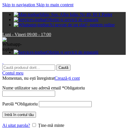
Skip to navigation
Skip to main content
Sibiu, Sos. Alba Iulia. Nr 49, Bl 1 Parter
Oferim și servicii de reparații
Ai nevoie de un sfat?, suntem online
Luni - Vineri 09:00 - 17:00
Oferim și servicii de reparații
Caută
Contul meu
Momentan, nu ești înregistrat
Crează-ți cont
Nume utilizator sau adresă email
*
Obligatoriu
Parolă
*
Obligatoriu
Intră în contul tău
Ai uitat parola?
Ține-mă minte