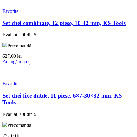
Favorite
Set chei combinate, 12 piese, 10-32 mm, KS Tools
Evaluat la
0
din 5
Precomandă
627,00
lei
Adaugă în coș
Favorite
Set chei fixe duble, 11 piese, 6×7-30×32 mm, KS
Tools
Evaluat la
0
din 5
Precomandă
272,00
lei