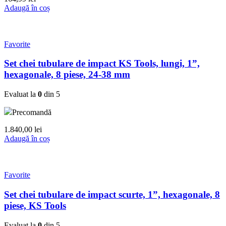
Adaugă în coș
Favorite
Set chei tubulare de impact KS Tools, lungi, 1”,
hexagonale, 8 piese, 24-38 mm
Evaluat la
0
din 5
Precomandă
1.840,00
lei
Adaugă în coș
Favorite
Set chei tubulare de impact scurte, 1”, hexagonale, 8
piese, KS Tools
Evaluat la
0
din 5