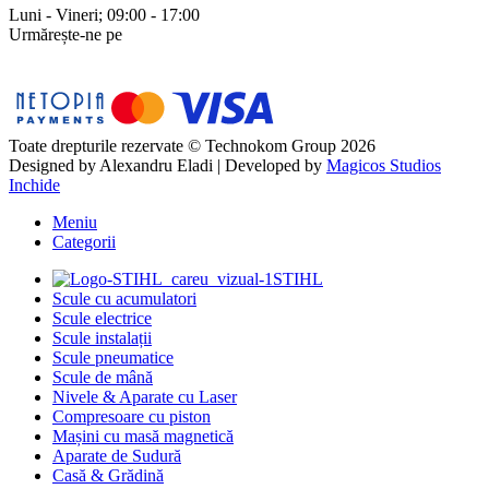
Luni - Vineri; 09:00 - 17:00
Urmărește-ne pe
Toate drepturile rezervate © Technokom Group 2026
Designed by
Alexandru Eladi
| Developed by
Magicos Studios
Inchide
Meniu
Categorii
STIHL
Scule cu acumulatori
Scule electrice
Scule instalații
Scule pneumatice
Scule de mână
Nivele & Aparate cu Laser
Compresoare cu piston
Mașini cu masă magnetică
Aparate de Sudură
Casă & Grădină