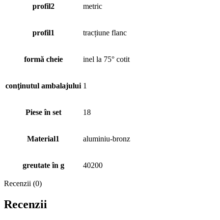
profil2
metric
profil1
tracțiune flanc
formă cheie
inel la 75° cotit
conţinutul ambalajului
1
Piese în set
18
Material1
aluminiu-bronz
greutate în g
40200
Recenzii (0)
Recenzii