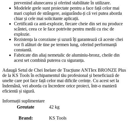
prevenind alunecarea și oferind stabilitate în utilizare.
Modelele grele sunt proiectate pentru a face față celor mai
mari cupluri de strângere, asigurându-ți că vei putea aborda
chiar și cele mai solicitante aplicații.
Certificată ca anti-explozie, fiecare cheie din set nu produce
scântei, ceea ce le face potrivite pentru medii cu risc de
explozie.
Rezistența la coroziune și uzură îți garantează că aceste chei
vor fi alături de tine pe termen lung, oferind performanță
constantă.
Fabricate din aliaj nemetalic de aluminiu-bronz, cheile din
acest set combină puterea cu siguranța.
Adaugă Setul de Chei Inelare de Tracțiune ANTIex BRONZE Plus
de la KS Tools în echipamentul tău profesional și beneficiază de
unelte care pot face față celor mai dificile cerințe. Cu acest set la
îndemână, vei aborda cu încredere orice proiect, într-o manieră
eficientă și sigură.
Informații suplimentare
Greutate
42 kg
Brand:
KS Tools