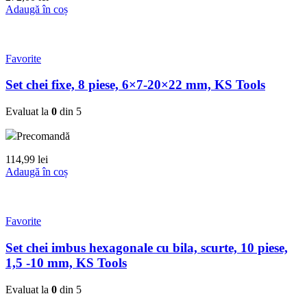
Adaugă în coș
Favorite
Set chei fixe, 8 piese, 6×7-20×22 mm, KS Tools
Evaluat la
0
din 5
Precomandă
114,99
lei
Adaugă în coș
Favorite
Set chei imbus hexagonale cu bila, scurte, 10 piese,
1,5 -10 mm, KS Tools
Evaluat la
0
din 5