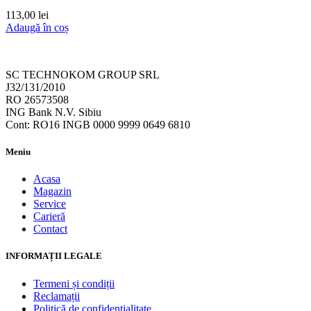
113,00
lei
Adaugă în coș
SC TECHNOKOM GROUP SRL
J32/131/2010
RO 26573508
ING Bank N.V. Sibiu
Cont: RO16 INGB 0000 9999 0649 6810
Meniu
Acasa
Magazin
Service
Carieră
Contact
INFORMAȚII LEGALE
Termeni și condiții
Reclamații
Politică de confidențialitate