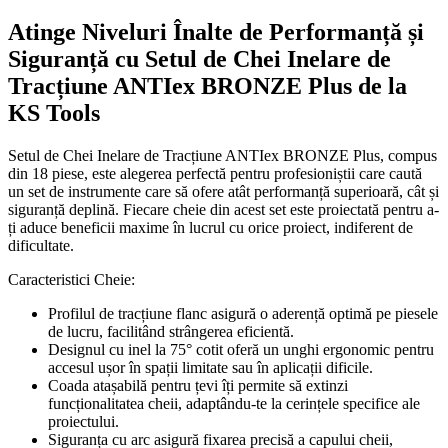
Atinge Niveluri Înalte de Performanță și
Siguranță cu Setul de Chei Inelare de
Tracțiune ANTIex BRONZE Plus de la
KS Tools
Setul de Chei Inelare de Tracțiune ANTIex BRONZE Plus, compus
din 18 piese, este alegerea perfectă pentru profesioniștii care caută
un set de instrumente care să ofere atât performanță superioară, cât și
siguranță deplină. Fiecare cheie din acest set este proiectată pentru a-
ți aduce beneficii maxime în lucrul cu orice proiect, indiferent de
dificultate.
Caracteristici Cheie:
Profilul de tracțiune flanc asigură o aderență optimă pe piesele
de lucru, facilitând strângerea eficientă.
Designul cu inel la 75° cotit oferă un unghi ergonomic pentru
accesul ușor în spații limitate sau în aplicații dificile.
Coada atașabilă pentru țevi îți permite să extinzi
funcționalitatea cheii, adaptându-te la cerințele specifice ale
proiectului.
Siguranța cu arc asigură fixarea precisă a capului cheii,