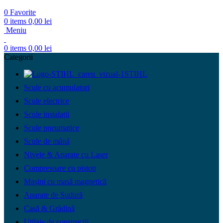
0
Favorite
0
items
0,00
lei
Meniu
0
items
0,00
lei
Categorii
STIHL
Scule cu acumulatori
Scule electrice
Scule instalații
Scule pneumatice
Scule de mână
Nivele & Aparate cu Laser
Compresoare cu piston
Mașini cu masă magnetică
Aparate de Sudură
Casă & Grădină
Utilaje de construcții