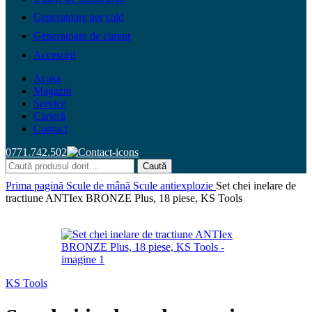
Generatoare aer cald
Generatoare de curent
Accesorii
Acasa
Magazin
Service
Carieră
Contact
0771.742.502
Caută
Prima pagină
Scule de mână
Scule antiexplozie
Set chei inelare de
tractiune ANTIex BRONZE Plus, 18 piese, KS Tools
KS Tools