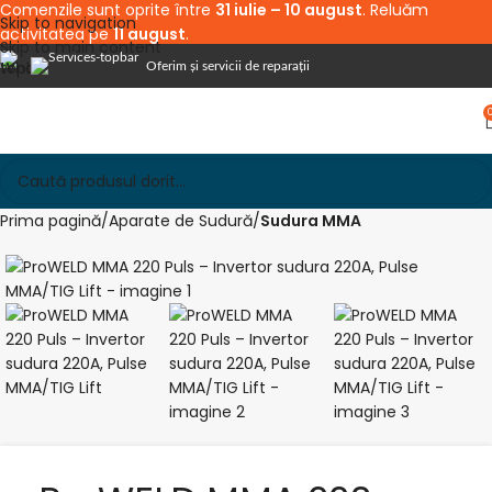
Comenzile sunt oprite între
31 iulie – 10 august
. Reluăm
Skip to navigation
activitatea pe
11 august
.
Skip to main content
Oferim și servicii de reparații
Prima pagină
Aparate de Sudură
Sudura MMA