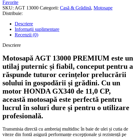
AGT
Favorite
13000
SKU:
AGT 13000
Categorii:
Casă & Grădină
,
Motosape
PREMIUM,
Distribuie:
2
+
Descriere
1V,
Informații suplimentare
motor
Recenzii (0)
HONDA,
GX340,
Descriere
11,0
CP,
Motosapă AGT 13000 PREMIUM este un
latime
utilaj puternic și fiabil, conceput pentru a
120
cm
răspunde tuturor cerințelor prelucrării
solului în gospodării și grădini. Cu un
motor HONDA GX340 de 11,0 CP,
această motosapă este perfectă pentru
lucrul în soluri dure și pentru o utilizare
profesională.
Transmisia directă cu ambreiaj multidisc în baie de ulei și cutia de
viteze din fontă asigură performanțe excepționale și rezistență pe