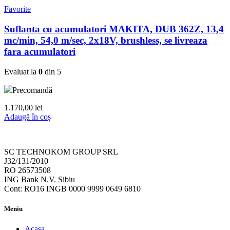
Favorite
Suflanta cu acumulatori MAKITA, DUB 362Z, 13,4
mc/min, 54,0 m/sec, 2x18V, brushless, se livreaza
fara acumulatori
Evaluat la
0
din 5
Precomandă
1.170,00
lei
Adaugă în coș
SC TECHNOKOM GROUP SRL
J32/131/2010
RO 26573508
ING Bank N.V. Sibiu
Cont: RO16 INGB 0000 9999 0649 6810
Meniu
Acasa