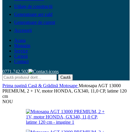
Utilaje de construcții
Generatoare aer cald
Generatoare de curent
Accesorii
Acasa
Magazin
Service
Carieră
Contact
0771.742.502
Caută
Prima pagină
Casă & Grădină
Motosape
Motosapa AGT 13000
PREMIUM, 2 + 1V, motor HONDA, GX340, 11,0 CP, latime 120
cm
NOU