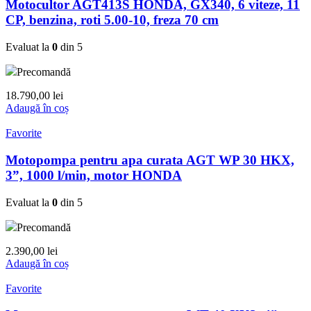
Motocultor AGT413S HONDA, GX340, 6 viteze, 11
CP, benzina, roti 5.00-10, freza 70 cm
Evaluat la
0
din 5
Precomandă
18.790,00
lei
Adaugă în coș
Favorite
Motopompa pentru apa curata AGT WP 30 HKX,
3”, 1000 l/min, motor HONDA
Evaluat la
0
din 5
Precomandă
2.390,00
lei
Adaugă în coș
Favorite