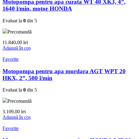
Motopompa pentru apa curata WT 40 XK3, 4”,
1640 l/min, motor HONDA
Evaluat la
0
din 5
Precomandă
11.840,00
lei
Adaugă în coș
Favorite
Motopompa pentru apa murdara AGT WPT 20
HKX, 2”, 500 l/min
Evaluat la
0
din 5
Precomandă
3.109,00
lei
Adaugă în coș
Favorite