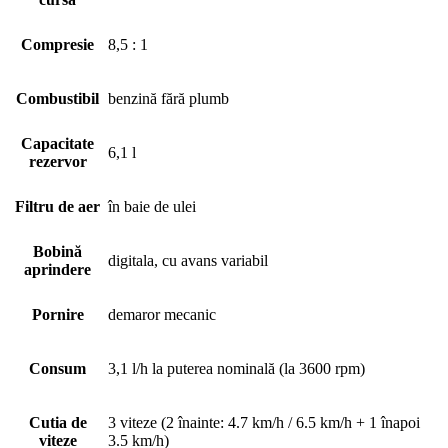
Compresie
8,5 : 1
Combustibil
benzină fără plumb
Capacitate
6,1 l
rezervor
Filtru de aer
în baie de ulei
Bobină
digitala, cu avans variabil
aprindere
Pornire
demaror mecanic
Consum
3,1 l/h la puterea nominală (la 3600 rpm)
Cutia de
3 viteze (2 înainte: 4.7 km/h / 6.5 km/h + 1 înapoi
viteze
3.5 km/h)