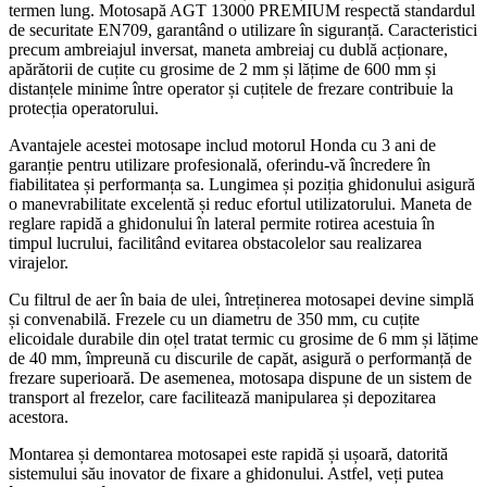
termen lung. Motosapă AGT 13000 PREMIUM respectă standardul
de securitate EN709, garantând o utilizare în siguranță. Caracteristici
precum ambreiajul inversat, maneta ambreiaj cu dublă acționare,
apărătorii de cuțite cu grosime de 2 mm și lățime de 600 mm și
distanțele minime între operator și cuțitele de frezare contribuie la
protecția operatorului.
Avantajele acestei motosape includ motorul Honda cu 3 ani de
garanție pentru utilizare profesională, oferindu-vă încredere în
fiabilitatea și performanța sa. Lungimea și poziția ghidonului asigură
o manevrabilitate excelentă și reduc efortul utilizatorului. Maneta de
reglare rapidă a ghidonului în lateral permite rotirea acestuia în
timpul lucrului, facilitând evitarea obstacolelor sau realizarea
virajelor.
Cu filtrul de aer în baia de ulei, întreținerea motosapei devine simplă
și convenabilă. Frezele cu un diametru de 350 mm, cu cuțite
elicoidale durabile din oțel tratat termic cu grosime de 6 mm și lățime
de 40 mm, împreună cu discurile de capăt, asigură o performanță de
frezare superioară. De asemenea, motosapa dispune de un sistem de
transport al frezelor, care facilitează manipularea și depozitarea
acestora.
Montarea și demontarea motosapei este rapidă și ușoară, datorită
sistemului său inovator de fixare a ghidonului. Astfel, veți putea