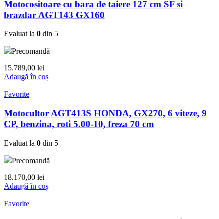
Motocositoare cu bara de taiere 127 cm SF si
brazdar AGT143 GX160
Evaluat la
0
din 5
Precomandă
15.789,00
lei
Adaugă în coș
Favorite
Motocultor AGT413S HONDA, GX270, 6 viteze, 9
CP, benzina, roti 5.00-10, freza 70 cm
Evaluat la
0
din 5
Precomandă
18.170,00
lei
Adaugă în coș
Favorite