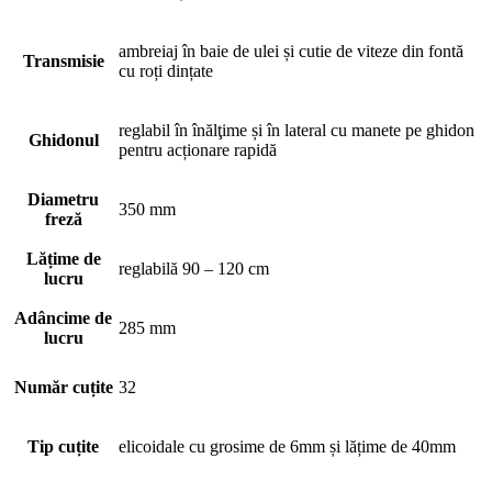
ambreiaj în baie de ulei și cutie de viteze din fontă
Transmisie
cu roți dințate
reglabil în înălţime și în lateral cu manete pe ghidon
Ghidonul
pentru acționare rapidă
Diametru
350 mm
freză
Lățime de
reglabilă 90 – 120 cm
lucru
Adâncime de
285 mm
lucru
Număr cuțite
32
Tip cuțite
elicoidale cu grosime de 6mm și lățime de 40mm