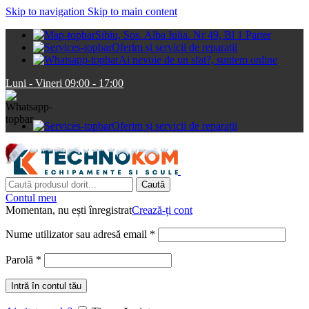
Skip to navigation
Skip to main content
Sibiu, Sos. Alba Iulia. Nr 49, Bl 1 Parter
Oferim și servicii de reparații
Ai nevoie de un sfat?, suntem online
Luni - Vineri 09:00 - 17:00
Oferim și servicii de reparații
Caută
Contul meu
Momentan, nu ești înregistrat
Crează-ți cont
Obligatoriu
Nume utilizator sau adresă email
*
Obligatoriu
Parolă
*
Intră în contul tău