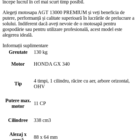
începe lucrul în cel mai scurt timp posibil.
Alegeți motosapa AGT 13000 PREMIUM și veți beneficia de
putere, performanță și calitate superioară în lucrările de prelucrare a
solului. Indiferent dacă aveți nevoie de o motosapă pentru
gospodărie sau pentru utilizare profesională, acest model este
alegerea ideală.
Informații suplimentare
Greutate
130 kg
Motor
HONDA GX 340
4 timpi, 1 cilindru, răcire cu aer, arbore orizontal,
Tip
OHV
Putere max.
11 CP
motor
Cilindree
338 cm3
Alezaj x
88 x 64 mm
cursă