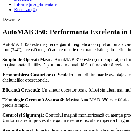
Informații suplimentare
Recenzii (0)
Descriere
AutoMAB 350: Performanta Excelenta in 
AutoMAB 350 este mașina de găurit magnetică complet automată care of
mm (3/4″), această mașină aduce o serie de caracteristici și beneficii i
Simplu de Operat:
Mașina AutoMAB 350 este ușor de operat, cu funcții
mașina poate fi utilizată și în mod manual, fără a fi nevoie să reglați vi
Economisirea Costurilor cu Sculele:
Unul dintre marile avantaje ale
cheltuielilor operaționale.
Eficiență Crescută:
Un singur operator poate folosi simultan mai mult
Tehnologie Germană Avansată:
Mașina AutoMAB 350 este fabricată î
precis și rapid.
Control și Siguranță:
Controlul mașinii monitorizează cu atenție proce
Uniformitatea în procesul de găurire reduce riscul de rupere a burghiu
Avans Automat:
Funcția de avans automat este activată prin împinger