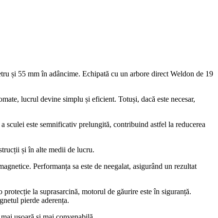
etru și 55 mm în adâncime. Echipată cu un arbore direct Weldon de 19
ate, lucrul devine simplu și eficient. Totuși, dacă este necesar,
sculei este semnificativ prelungită, contribuind astfel la reducerea
cții și în alte medii de lucru.
gnetice. Performanța sa este de neegalat, asigurând un rezultat
protecție la suprasarcină, motorul de găurire este în siguranță.
gnetul pierde aderența.
e mai ușoară și mai convenabilă.