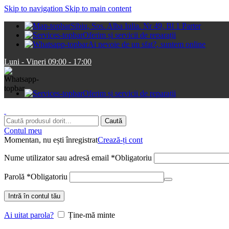
Skip to navigation
Skip to main content
Sibiu, Sos. Alba Iulia. Nr 49, Bl 1 Parter
Oferim și servicii de reparații
Ai nevoie de un sfat?, suntem online
Luni - Vineri 09:00 - 17:00
Oferim și servicii de reparații
Caută
Contul meu
Momentan, nu ești înregistrat
Crează-ți cont
Nume utilizator sau adresă email
*
Obligatoriu
Parolă
*
Obligatoriu
Intră în contul tău
Ai uitat parola?
Ține-mă minte