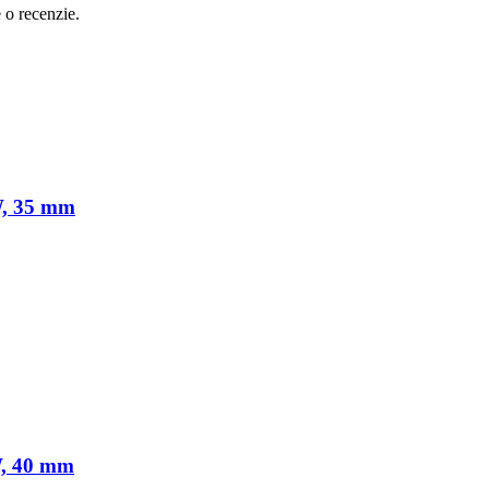
e o recenzie.
W, 35 mm
W, 40 mm