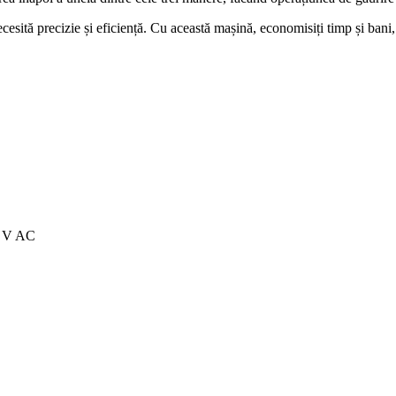
ită precizie și eficiență. Cu această mașină, economisiți timp și bani, 
5 V AC