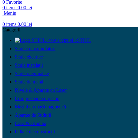
0
Favorite
0
items
0,00
lei
Meniu
0
items
0,00
lei
Categorii
STIHL
Scule cu acumulatori
Scule electrice
Scule instalații
Scule pneumatice
Scule de mână
Nivele & Aparate cu Laser
Compresoare cu piston
Mașini cu masă magnetică
Aparate de Sudură
Casă & Grădină
Utilaje de construcții