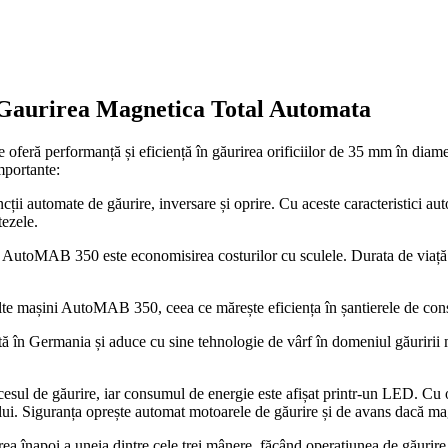
Gaurirea Magnetica Total Automata
eră performanță și eficiență în găurirea orificiilor de 35 mm în diam
mportante:
 automate de găurire, inversare și oprire. Cu aceste caracteristici autom
tezele.
 AutoMAB 350 este economisirea costurilor cu sculele. Durata de viață a 
e mașini AutoMAB 350, ceea ce mărește eficiența în șantierele de constru
n Germania și aduce cu sine tehnologie de vârf în domeniul găuririi ma
sul de găurire, iar consumul de energie este afișat printr-un LED. Cu o 
lui. Siguranța oprește automat motoarele de găurire și de avans dacă ma
ea înapoi a uneia dintre cele trei mânere, făcând operațiunea de găurir