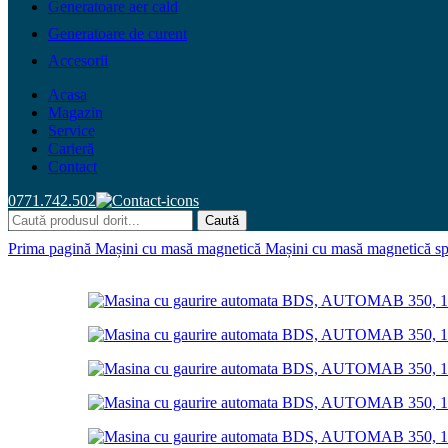
Generatoare aer cald
Generatoare de curent
Accesorii
Acasa
Magazin
Service
Carieră
Contact
0771.742.502
Caută
Prima pagină
Mașini cu masă magnetică
Mașini cu masă magnetică s