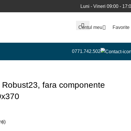
Luni - Vineri 09:00 - 17:
Contul meu
Favorite
0771.742.502
 Robust23, fara componente
0x370
ți)