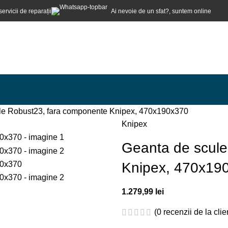
servicii de reparații
Ai nevoie de un sfat?, suntem online
le Robust23, fara componente Knipex, 470x190x370
Knipex
Geanta de scule
Knipex, 470x19
1.279,99
lei
(
0
recenzii de la clien