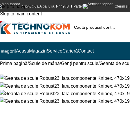
Skip to navigation
Sibiu, Sos. Alba Iulia. Nr 49, Bl 1 Parter
Oferim și 
Skip to main content
Acasa
Magazin
Service
Carieră
Contact
ategorii
Prima pagină
Scule de mână
Genți pentru scule
Geanta de scu