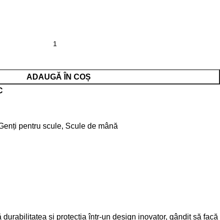
ADAUGĂ ÎN COȘ
C
Genți pentru scule
,
Scule de mână
rabilitatea și protecția într-un design inovator, gândit să facă