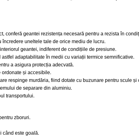
act, conferă geantei rezistența necesară pentru a rezista în condiț
u încredere uneltele tale de orice mediu de lucru.
teriorul geantei, indiferent de condițiile de presiune.
stfel adaptabilitate în medii cu variații termice semnificative.
entru a asigura protecția adecvată.
 ordonate și accesibile.
care respinge murdăria, fiind dotate cu buzunare pentru scule și 
stemului de separare din aluminiu.
l transportului.
pentru zboruri.
ci când este goală.