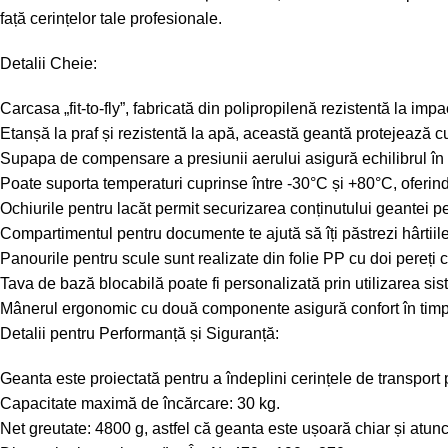
față cerințelor tale profesionale.
Detalii Cheie:
Carcasa „fit-to-fly”, fabricată din polipropilenă rezistentă la imp
Etanșă la praf și rezistentă la apă, această geantă protejează c
Supapa de compensare a presiunii aerului asigură echilibrul în in
Poate suporta temperaturi cuprinse între -30°C și +80°C, oferind a
Ochiurile pentru lacăt permit securizarea conținutului geantei p
Compartimentul pentru documente te ajută să îți păstrezi hârtiile
Panourile pentru scule sunt realizate din folie PP cu doi pereți 
Tava de bază blocabilă poate fi personalizată prin utilizarea si
Mânerul ergonomic cu două componente asigură confort în timpu
Detalii pentru Performanță și Siguranță:
Geanta este proiectată pentru a îndeplini cerințele de transport 
Capacitate maximă de încărcare: 30 kg.
Net greutate: 4800 g, astfel că geanta este ușoară chiar și atun