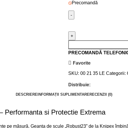
Precomandă
PRECOMANDĂ TELEFONI
Favorite
SKU:
00 21 35 LE
Categorii:
Distribuie:
DESCRIERE
INFORMAȚII SUPLIMENTARE
RECENZII (0)
– Performanta si Protectie Extrema
ente pe măsură. Geanta de scule „Robust23” de la Knipex îmbină du