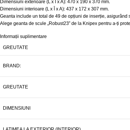
Dimensiuni exterioare (L x Î x A): 470 x 190 x 370 mm.
Dimensiuni interioare (L x Î x A): 437 x 172 x 307 mm.
Geanta include un total de 49 de opțiuni de inserție, asigurând 
Alege geanta de scule „Robust23” de la Knipex pentru a-ți proteja u
Informații suplimentare
GREUTATE
BRAND:
GREUTATE
DIMENSIUNI
LATIMEA LA EXTERIOR (INTERIOR)