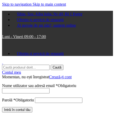
Skip to navigation
Skip to main content
Sibiu, Sos. Alba Iulia. Nr 49, Bl 1 Parter
Oferim și servicii de reparații
Ai nevoie de un sfat?, suntem online
Luni - Vineri 09:00 - 17:00
Oferim și servicii de reparații
Caută
Contul meu
Momentan, nu ești înregistrat
Crează-ți cont
Nume utilizator sau adresă email
*
Obligatoriu
Parolă
*
Obligatoriu
Intră în contul tău