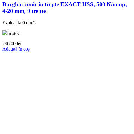
Burghiu conic in trepte EXACT HSS, 500 N/mmp,
4-20 mm, 9 trepte
Evaluat la
0
din 5
În stoc
296,00
lei
Adaugă în coș