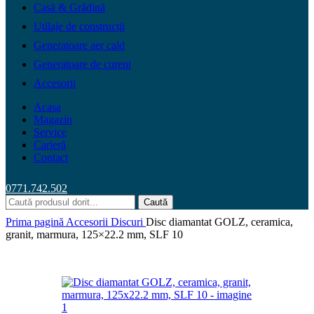
Casă & Grădină
Utilaje de construcții
Generatoare aer cald
Generatoare de curent
Accesorii
Acasa
Magazin
Service
Carieră
Contact
0771.742.502
Caută
Prima pagină
Accesorii
Discuri
Disc diamantat GOLZ, ceramica,
granit, marmura, 125×22.2 mm, SLF 10