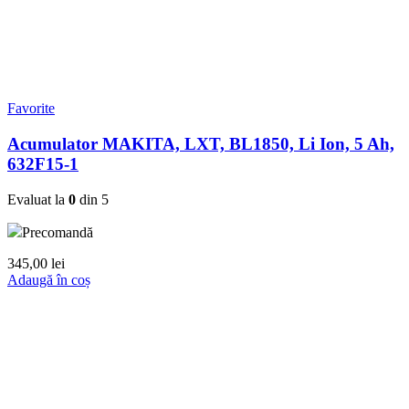
Favorite
Acumulator MAKITA, LXT, BL1850, Li Ion, 5 Ah,
632F15-1
Evaluat la
0
din 5
Precomandă
345,00
lei
Adaugă în coș