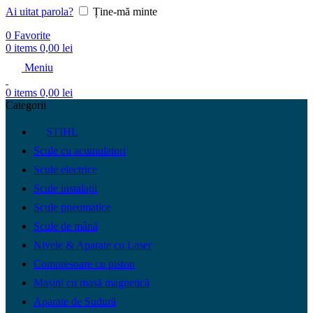
Ai uitat parola?
Ține-mă minte
0
Favorite
0
items
0,00
lei
Meniu
0
items
0,00
lei
Categorii
STIHL
Scule cu acumulatori
Scule electrice
Scule instalații
Scule pneumatice
Scule de mână
Nivele & Aparate cu Laser
Compresoare cu piston
Mașini cu masă magnetică
Aparate de Sudură