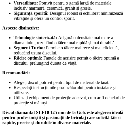
Versatilitate:
Potrivit pentru o gamă largă de materiale,
inclusiv marmură, ceramică, granit și gresie.
Siguranță sporită:
Designul robust și echilibrat minimizează
vibrațiile și oferă un control sporit.
Aspecte distinctive:
Tehnologie sinterizată:
Asigură o densitate mai mare a
diamantului, rezultând o tăiere mai rapidă și mai durabilă.
Segment Turbo:
Permite o tăiere mai rece și mai eficientă,
reducând uzura discului.
Răcire optimă:
Fantele de aerisire permit o răcire optimă a
discului, prelungind durata de viață.
Recomandări:
Alegeți discul potrivit pentru tipul de material de tăiat.
Respectați instrucțiunile producătorului pentru instalare și
utilizare.
Utilizați echipament de protecție adecvat, cum ar fi ochelari de
protecție și mănuși.
Discul diamantat SLF10 125 mm de la Golz este alegerea ideală
pentru profesioniștii și pasionații de bricolaj care solicită tăieri
rapide, precise și durabile în diverse materiale.