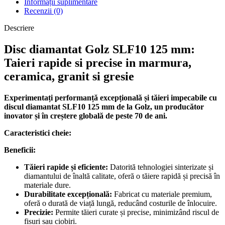
Informații suplimentare
Recenzii (0)
Descriere
Disc diamantat Golz SLF10 125 mm:
Taieri rapide si precise in marmura,
ceramica, granit si gresie
Experimentați performanță excepțională și tăieri impecabile cu
discul diamantat SLF10 125 mm de la Golz, un producător
inovator și în creștere globală de peste 70 de ani.
Caracteristici cheie:
Beneficii:
Tăieri rapide și eficiente:
Datorită tehnologiei sinterizate și
diamantului de înaltă calitate, oferă o tăiere rapidă și precisă în
materiale dure.
Durabilitate excepțională:
Fabricat cu materiale premium,
oferă o durată de viață lungă, reducând costurile de înlocuire.
Precizie:
Permite tăieri curate și precise, minimizând riscul de
fisuri sau ciobiri.