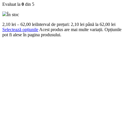
Evaluat la
0
din 5
În stoc
2,10
lei
–
62,00
lei
Interval de prețuri: 2,10 lei până la 62,00 lei
Selectează opțiunile
Acest produs are mai multe variații. Opțiunile
pot fi alese în pagina produsului.