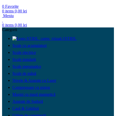
0
Favorite
0
items
0,00
lei
Meniu
0
items
0,00
lei
Categorii
STIHL
Scule cu acumulatori
Scule electrice
Scule instalații
Scule pneumatice
Scule de mână
Nivele & Aparate cu Laser
Compresoare cu piston
Mașini cu masă magnetică
Aparate de Sudură
Casă & Grădină
Utilaje de construcții