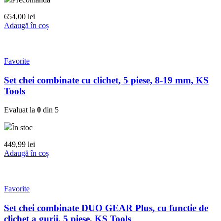
654,00
lei
Adaugă în coș
Favorite
Set chei combinate cu clichet, 5 piese, 8-19 mm, KS
Tools
Evaluat la
0
din 5
În stoc
449,99
lei
Adaugă în coș
Favorite
Set chei combinate DUO GEAR Plus, cu functie de
clichet a gurii, 5 piese, KS Tools