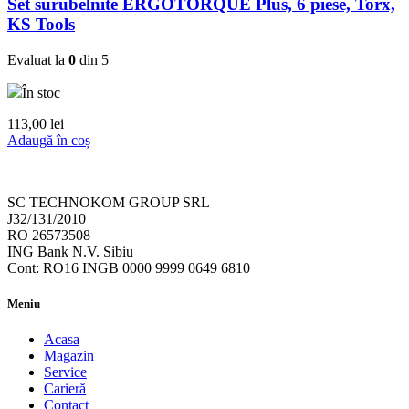
Set surubelnite ERGOTORQUE Plus, 6 piese, Torx,
KS Tools
Evaluat la
0
din 5
În stoc
113,00
lei
Adaugă în coș
SC TECHNOKOM GROUP SRL
J32/131/2010
RO 26573508
ING Bank N.V. Sibiu
Cont: RO16 INGB 0000 9999 0649 6810
Meniu
Acasa
Magazin
Service
Carieră
Contact