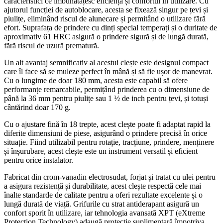
caracteristici ce îmbunătățesc eficiența și confortul în utilizare. Cu
ajutorul funcției de autoblocare, acesta se fixează singur pe țevi și
piulițe, eliminând riscul de alunecare și permitând o utilizare fără
efort. Suprafața de prindere cu dinți special temperați și o duritate de
aproximativ 61 HRC asigură o prindere sigură și de lungă durată,
fără riscul de uzură prematură.
Un alt avantaj semnificativ al acestui clește este designul compact
care îl face să se muleze perfect în mână și să fie ușor de manevrat.
Cu o lungime de doar 180 mm, acesta este capabil să ofere
performanțe remarcabile, permițând prinderea cu o dimensiune de
până la 36 mm pentru piulițe sau 1 ½ de inch pentru țevi, și totuși
cântărind doar 170 g.
Cu o ajustare fină în 18 trepte, acest clește poate fi adaptat rapid la
diferite dimensiuni de piese, asigurând o prindere precisă în orice
situație. Fiind utilizabil pentru rotație, tracțiune, prindere, menținere
și înșurubare, acest clește este un instrument versatil și eficient
pentru orice instalator.
Fabricat din crom-vanadin electrosudat, forjat și tratat cu ulei pentru
a asigura rezistență și durabilitate, acest clește respectă cele mai
înalte standarde de calitate pentru a oferi rezultate excelente și o
lungă durată de viață. Grifurile cu strat antiderapant asigură un
confort sporit în utilizare, iar tehnologia avansată XPT (eXtreme
Protection Technology) adaugă protecție suplimentară împotriva