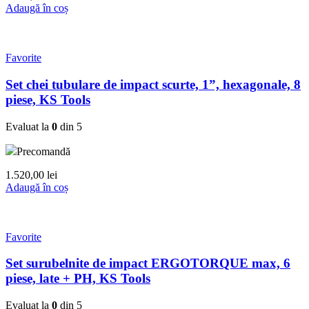
Adaugă în coș
Favorite
Set chei tubulare de impact scurte, 1”, hexagonale, 8
piese, KS Tools
Evaluat la
0
din 5
Precomandă
1.520,00
lei
Adaugă în coș
Favorite
Set surubelnite de impact ERGOTORQUE max, 6
piese, late + PH, KS Tools
Evaluat la
0
din 5