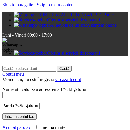
Skip to navigation
Skip to main content
Sibiu, Sos. Alba Iulia. Nr 49, Bl 1 Parter
Oferim și servicii de reparații
Ai nevoie de un sfat?, suntem online
Luni - Vineri 09:00 - 17:00
Oferim și servicii de reparații
Caută
Contul meu
Momentan, nu ești înregistrat
Crează-ți cont
Nume utilizator sau adresă email
*
Obligatoriu
Parolă
*
Obligatoriu
Intră în contul tău
Ai uitat parola?
Ține-mă minte