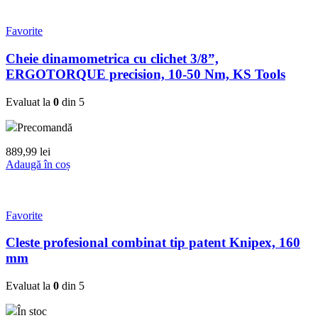
Favorite
Cheie dinamometrica cu clichet 3/8”,
ERGOTORQUE precision, 10-50 Nm, KS Tools
Evaluat la
0
din 5
Precomandă
889,99
lei
Adaugă în coș
Favorite
Cleste profesional combinat tip patent Knipex, 160
mm
Evaluat la
0
din 5
În stoc