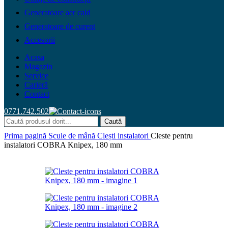
Generatoare aer cald
Generatoare de curent
Accesorii
Acasa
Magazin
Service
Carieră
Contact
0771.742.502
Caută
Prima pagină
Scule de mână
Clești instalatori
Cleste pentru
instalatori COBRA Knipex, 180 mm