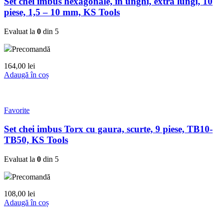
Set chei imbus hexagonale, in unghi, extra lungi, 10
piese, 1,5 – 10 mm, KS Tools
Evaluat la
0
din 5
Precomandă
164,00
lei
Adaugă în coș
Favorite
Set chei imbus Torx cu gaura, scurte, 9 piese, TB10-
TB50, KS Tools
Evaluat la
0
din 5
Precomandă
108,00
lei
Adaugă în coș