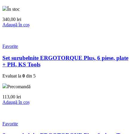
În stoc
340,00
lei
Adaugă în coș
Favorite
Set surubelnite ERGOTORQUE Plus, 6 piese, plate
+ PH, KS Tools
Evaluat la
0
din 5
Precomandă
113,00
lei
Adaugă în coș
Favorite