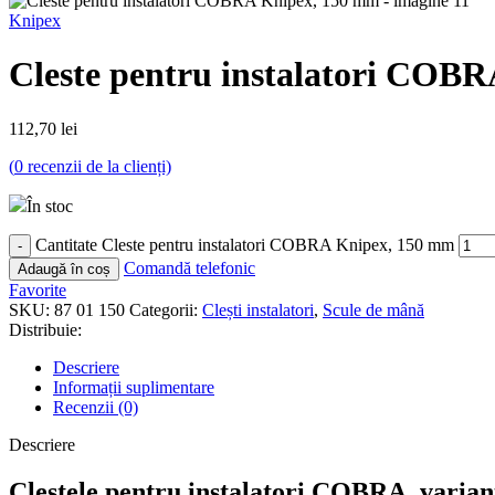
Knipex
Cleste pentru instalatori COB
112,70
lei
(
0
recenzii de la clienți)
În stoc
Cantitate Cleste pentru instalatori COBRA Knipex, 150 mm
Comandă telefonic
Adaugă în coș
Favorite
SKU:
87 01 150
Categorii:
Clești instalatori
,
Scule de mână
Distribuie:
Descriere
Informații suplimentare
Recenzii (0)
Descriere
Clestele pentru instalatori COBRA, variant