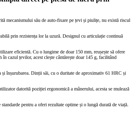
ă mecanismului său de auto-fixare pe țevi și piulițe, nu există riscul
bilă prin rezistența lor la uzură. Designul cu articulație continuă
utilizare eficientă. Cu o lungime de doar 150 mm, reușește să ofere
 cazul țevilor, acest clește cântărește doar 145 g, facilitând
ea și înșurubarea. Dinții săi, cu o duritate de aproximativ 61 HRC și
 utilizator datorită poziției ergonomică a mânerului, acesta se mulează
te standarde pentru a oferi rezultate optime și o lungă durată de viață.