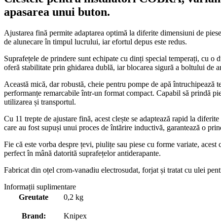
apasarea unui buton.
Ajustarea fină permite adaptarea optimă la diferite dimensiuni de piese
de alunecare în timpul lucrului, iar efortul depus este redus.
Suprafețele de prindere sunt echipate cu dinți special temperați, cu o d
oferă stabilitate prin ghidarea dublă, iar blocarea sigură a boltului de ar
Această mică, dar robustă, cheie pentru pompe de apă întruchipează tehn
performanțe remarcabile într-un format compact. Capabil să prindă pies
utilizarea și transportul.
Cu 11 trepte de ajustare fină, acest clește se adaptează rapid la diferi
care au fost supuși unui proces de întărire inductivă, garantează o prin
Fie că este vorba despre țevi, piulițe sau piese cu forme variate, acest
perfect în mână datorită suprafețelor antiderapante.
Fabricat din oțel crom-vanadiu electrosudat, forjat și tratat cu ulei pent
Informații suplimentare
Greutate
0,2 kg
Brand:
Knipex