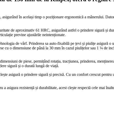
, asigurând în același timp o poziționare ergonomică a mânerului. Datorit
uritate de aproximativ 61 HRC, asigurând astfel o prindere sigură și dura
ticulație previne ajustările neintenționate.
ologia de vârf. Prinderea sa auto-fixabilă pe țevi și piulițe asigură o 
e cu o dimensiune de până la 30 mm în cazul piulițelor sau 1 ¼ de inch în
te dimensiuni de piese, permițând rotația, tracțiunea, prinderea, menținer
dere sigură și o durată lungă de viață.
 clește asigură o prindere sigură și precisă. Cu un confort crescut pentru
ru a asigura rezistență și durabilitate, acest clește respectă cele mai înal