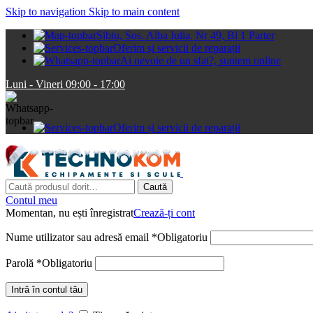
Skip to navigation
Skip to main content
Sibiu, Sos. Alba Iulia. Nr 49, Bl 1 Parter
Oferim și servicii de reparații
Ai nevoie de un sfat?, suntem online
Luni - Vineri 09:00 - 17:00
Oferim și servicii de reparații
Caută
Contul meu
Momentan, nu ești înregistrat
Crează-ți cont
Nume utilizator sau adresă email
*
Obligatoriu
Parolă
*
Obligatoriu
Intră în contul tău