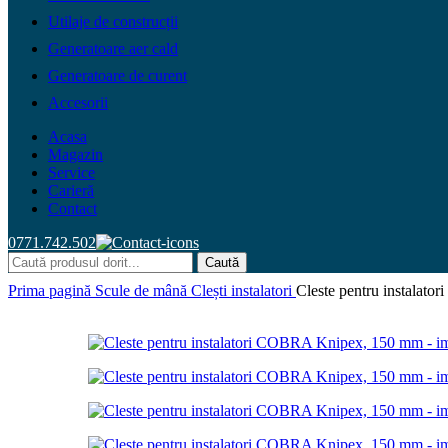
Utilaje de construcții
Generatoare aer cald
Generatoare de curent
Accesorii
Acasa
Magazin
Service
Carieră
Contact
0771.742.502
Caută
Prima pagină
Scule de mână
Clești instalatori
Cleste pentru instala