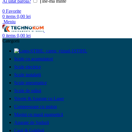
Ai uitat parola?
Ține-mă minte
0
Favorite
0
items
0,00
lei
Meniu
0
items
0,00
lei
Categorii
STIHL
Scule cu acumulatori
Scule electrice
Scule instalații
Scule pneumatice
Scule de mână
Nivele & Aparate cu Laser
Compresoare cu piston
Mașini cu masă magnetică
Aparate de Sudură
Casă & Grădină