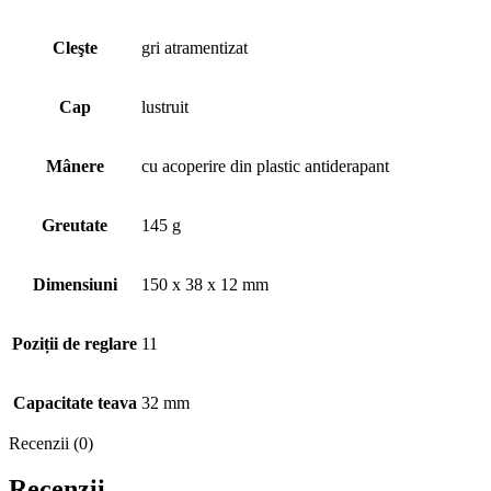
Cleşte
gri atramentizat
Cap
lustruit
Mânere
cu acoperire din plastic antiderapant
Greutate
145 g
Dimensiuni
150 x 38 x 12 mm
Poziții de reglare
11
Capacitate teava
32 mm
Recenzii (0)
Recenzii