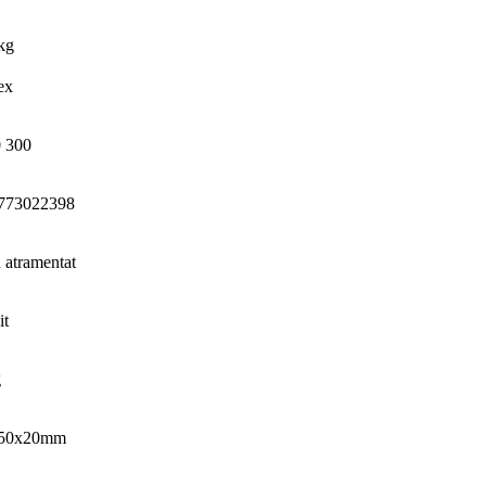
kg
ex
0 300
773022398
 atramentat
it
g
50x20mm