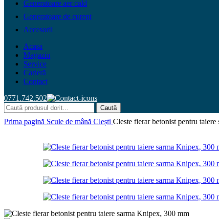
Generatoare aer cald
Generatoare de curent
Accesorii
Acasa
Magazin
Service
Carieră
Contact
0771.742.502
Caută
Prima pagină
Scule de mână
Clești
Cleste fierar betonist pentru taie