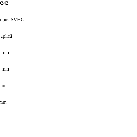
9242
onține SVHC
 aplică
0 mm
8 mm
 mm
 mm