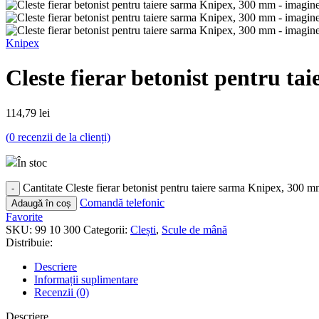
Knipex
Cleste fierar betonist pentru t
114,79
lei
(
0
recenzii de la clienți)
În stoc
Cantitate Cleste fierar betonist pentru taiere sarma Knipex, 300 
Comandă telefonic
Adaugă în coș
Favorite
SKU:
99 10 300
Categorii:
Clești
,
Scule de mână
Distribuie:
Descriere
Informații suplimentare
Recenzii (0)
Descriere