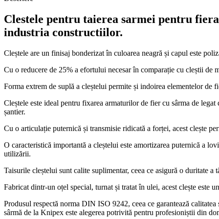
Clestele pentru taierea sarmei pentru fiera
industria constructiilor.
Cleștele are un finisaj bonderizat în culoarea neagră și capul este poliz
Cu o reducere de 25% a efortului necesar în comparație cu cleștii de mon
Forma extrem de suplă a cleștelui permite și indoirea elementelor de fier
Cleștele este ideal pentru fixarea armaturilor de fier cu sârma de legat d
șantier.
Cu o articulație puternică și transmisie ridicată a forței, acest clește p
O caracteristică importantă a cleștelui este amortizarea puternică a lov
utilizării.
Taisurile cleștelui sunt calite suplimentar, ceea ce asigură o duritate a
Fabricat dintr-un oțel special, turnat și tratat în ulei, acest clește este u
Produsul respectă norma DIN ISO 9242, ceea ce garantează calitatea și con
sârmă de la Knipex este alegerea potrivită pentru profesioniștii din dome