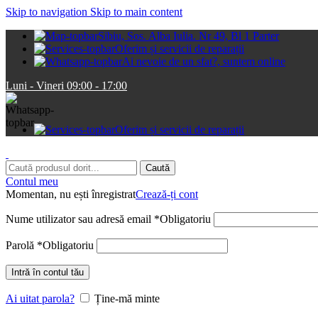
Skip to navigation
Skip to main content
Sibiu, Sos. Alba Iulia. Nr 49, Bl 1 Parter
Oferim și servicii de reparații
Ai nevoie de un sfat?, suntem online
Luni - Vineri 09:00 - 17:00
Oferim și servicii de reparații
Caută
Contul meu
Momentan, nu ești înregistrat
Crează-ți cont
Nume utilizator sau adresă email
*
Obligatoriu
Parolă
*
Obligatoriu
Intră în contul tău
Ai uitat parola?
Ține-mă minte