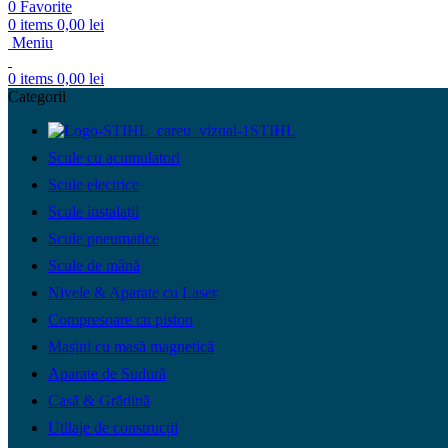
0
Favorite
0
items
0,00
lei
Meniu
0
items
0,00
lei
Categorii
STIHL
Scule cu acumulatori
Scule electrice
Scule instalații
Scule pneumatice
Scule de mână
Nivele & Aparate cu Laser
Compresoare cu piston
Mașini cu masă magnetică
Aparate de Sudură
Casă & Grădină
Utilaje de construcții