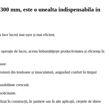
 300 mm, este o unealta indispensabila in
 face lucrul mai ușor și mai eficient.
ă operație de lucru, acesta îmbunătățește productivitatea și eficiența în
oase.
tensiunii din tendoane și musculatură, asigurând confort în timpul
urabilitate crescută.
solicitante.
 în construcții, în șantiere sau în alte aplicații, cleștele de tăiere