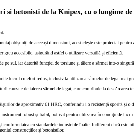
ri si betonisti de la Knipex, cu o lungime de
at.
taj obișnuiți de aceeași dimensiuni, acest clește este proiectat pentru a
 greu accesibile, asigurând astfel o utilizare versatilă și eficientă.
e pe sul, iar datorită funcției de torsiune și tăiere a sârmei într-o singur
ermite lucrul cu efort redus, inclusiv la utilizarea sârmelor de legat mai gr
iturii cauzate de taierea sârmei de legat, care contribuie la descărcarea 
 tăișurilor de aproximativ 61 HRC, conferindu-i o rezistență sporită și o d
n instrument robust și fiabil, potrivit pentru utilizarea în condiții de lucru 
formitatea cu standardele industriale înalte. Indiferent dacă este utilizat
niul construcțiilor și betonistilor.