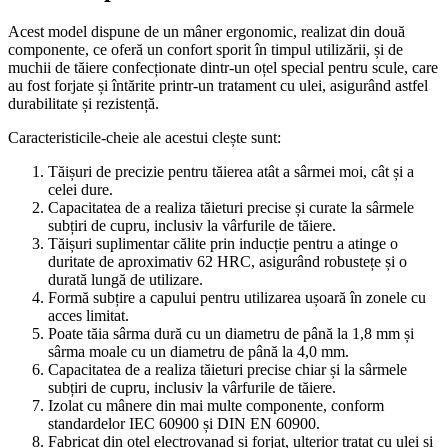
Acest model dispune de un mâner ergonomic, realizat din două
componente, ce oferă un confort sporit în timpul utilizării, și de
muchii de tăiere confecționate dintr-un oțel special pentru scule, care
au fost forjate și întărite printr-un tratament cu ulei, asigurând astfel
durabilitate și rezistență.
Caracteristicile-cheie ale acestui clește sunt:
Tăișuri de precizie pentru tăierea atât a sârmei moi, cât și a
celei dure.
Capacitatea de a realiza tăieturi precise și curate la sârmele
subțiri de cupru, inclusiv la vârfurile de tăiere.
Tăișuri suplimentar călite prin inducție pentru a atinge o
duritate de aproximativ 62 HRC, asigurând robustețe și o
durată lungă de utilizare.
Formă subțire a capului pentru utilizarea ușoară în zonele cu
acces limitat.
Poate tăia sârma dură cu un diametru de până la 1,8 mm și
sârma moale cu un diametru de până la 4,0 mm.
Capacitatea de a realiza tăieturi precise chiar și la sârmele
subțiri de cupru, inclusiv la vârfurile de tăiere.
Izolat cu mânere din mai multe componente, conform
standardelor IEC 60900 și DIN EN 60900.
Fabricat din oțel electrovanad și forjat, ulterior tratat cu ulei și