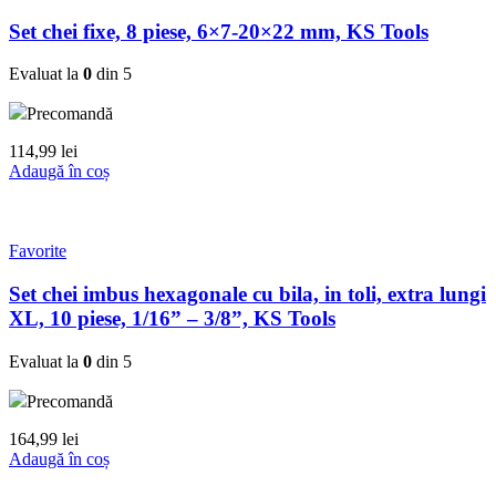
Set chei fixe, 8 piese, 6×7-20×22 mm, KS Tools
Evaluat la
0
din 5
Precomandă
114,99
lei
Adaugă în coș
Favorite
Set chei imbus hexagonale cu bila, in toli, extra lungi
XL, 10 piese, 1/16” – 3/8”, KS Tools
Evaluat la
0
din 5
Precomandă
164,99
lei
Adaugă în coș