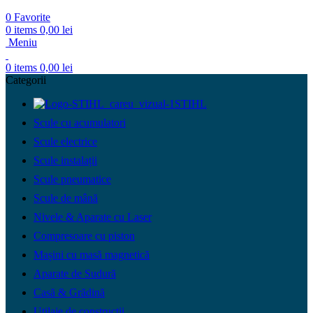
0
Favorite
0
items
0,00
lei
Meniu
0
items
0,00
lei
Categorii
STIHL
Scule cu acumulatori
Scule electrice
Scule instalații
Scule pneumatice
Scule de mână
Nivele & Aparate cu Laser
Compresoare cu piston
Mașini cu masă magnetică
Aparate de Sudură
Casă & Grădină
Utilaje de construcții