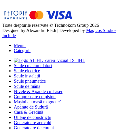
Toate drepturile rezervate © Technokom Group 2026
Designed by
Alexandru Eladi
| Developed by
Magicos Studios
Inchide
Meniu
Categorii
STIHL
Scule cu acumulatori
Scule electrice
Scule instalații
Scule pneumatice
Scule de mână
Nivele & Aparate cu Laser
Compresoare cu piston
Mașini cu masă magnetică
Aparate de Sudură
Casă & Grădină
Utilaje de construcții
Generatoare aer cald
Generatoare de curent