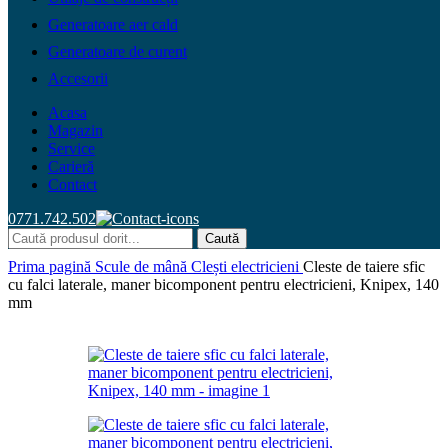
Generatoare aer cald
Generatoare de curent
Accesorii
Acasa
Magazin
Service
Carieră
Contact
0771.742.502
Caută
Prima pagină
Scule de mână
Clești electricieni
Cleste de taiere sfic
cu falci laterale, maner bicomponent pentru electricieni, Knipex, 140
mm