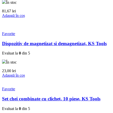
În stoc
81,67
lei
Adaugă în coș
Favorite
Dispozitiv de magnetizat si demagnetizat, KS Tools
Evaluat la
0
din 5
În stoc
23,00
lei
Adaugă în coș
Favorite
Set chei combinate cu clichet, 10 piese, KS Tools
Evaluat la
0
din 5