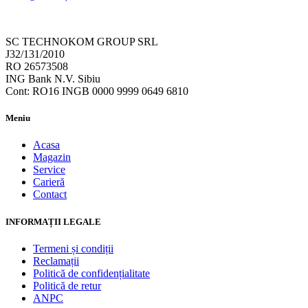
SC TECHNOKOM GROUP SRL
J32/131/2010
RO 26573508
ING Bank N.V. Sibiu
Cont: RO16 INGB 0000 9999 0649 6810
Meniu
Acasa
Magazin
Service
Carieră
Contact
INFORMAȚII LEGALE
Termeni și condiții
Reclamații
Politică de confidențialitate
Politică de retur
ANPC