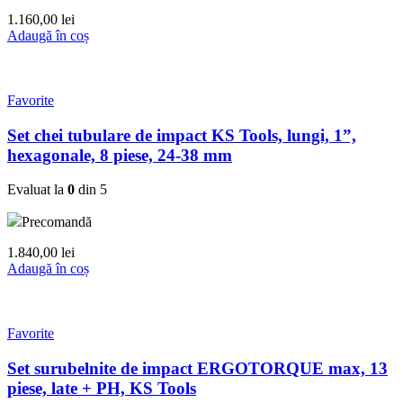
1.160,00
lei
Adaugă în coș
Favorite
Set chei tubulare de impact KS Tools, lungi, 1”,
hexagonale, 8 piese, 24-38 mm
Evaluat la
0
din 5
Precomandă
1.840,00
lei
Adaugă în coș
Favorite
Set surubelnite de impact ERGOTORQUE max, 13
piese, late + PH, KS Tools