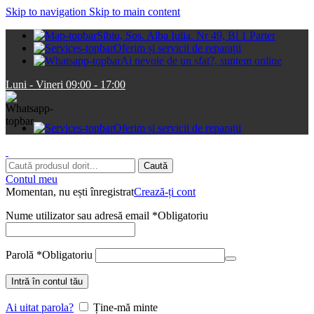
Skip to navigation
Skip to main content
Sibiu, Sos. Alba Iulia. Nr 49, Bl 1 Parter
Oferim și servicii de reparații
Ai nevoie de un sfat?, suntem online
Luni - Vineri 09:00 - 17:00
Oferim și servicii de reparații
Caută
Contul meu
Momentan, nu ești înregistrat
Crează-ți cont
Nume utilizator sau adresă email
*
Obligatoriu
Parolă
*
Obligatoriu
Intră în contul tău
Ai uitat parola?
Ține-mă minte