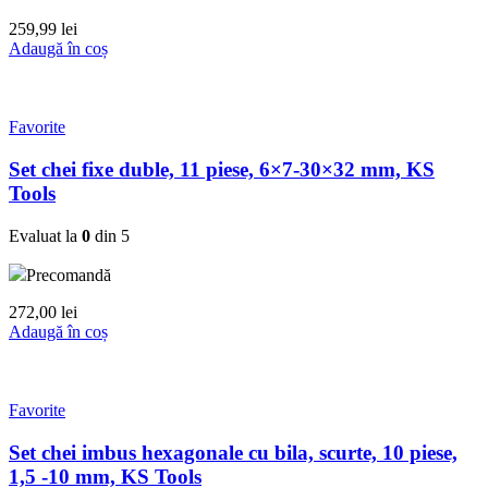
259,99
lei
Adaugă în coș
Favorite
Set chei fixe duble, 11 piese, 6×7-30×32 mm, KS
Tools
Evaluat la
0
din 5
Precomandă
272,00
lei
Adaugă în coș
Favorite
Set chei imbus hexagonale cu bila, scurte, 10 piese,
1,5 -10 mm, KS Tools