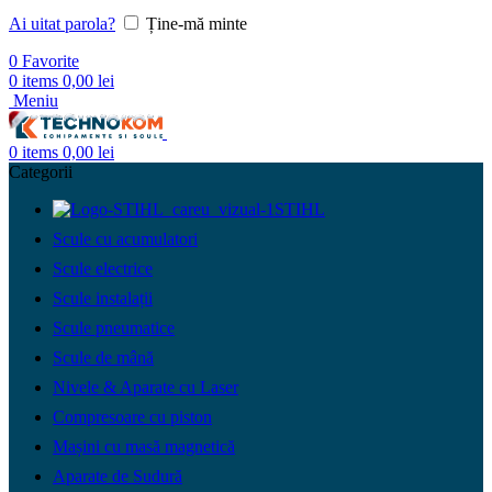
Ai uitat parola?
Ține-mă minte
0
Favorite
0
items
0,00
lei
Meniu
0
items
0,00
lei
Categorii
STIHL
Scule cu acumulatori
Scule electrice
Scule instalații
Scule pneumatice
Scule de mână
Nivele & Aparate cu Laser
Compresoare cu piston
Mașini cu masă magnetică
Aparate de Sudură