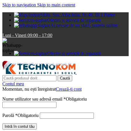
Skip to navigation
Skip to main content
Sibiu, Sos. Alba Iulia. Nr 49, Bl 1 Parter
Oferim și servicii de reparații
Ai nevoie de un sfat?, suntem online
Luni - Vineri 09:00 - 17:00
Oferim și servicii de reparații
Caută
Contul meu
Momentan, nu ești înregistrat
Crează-ți cont
Nume utilizator sau adresă email
*
Obligatoriu
Parolă
*
Obligatoriu
Intră în contul tău