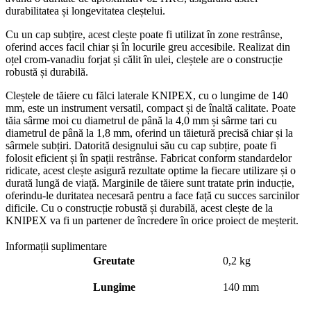
durabilitatea și longevitatea cleștelui.
Cu un cap subțire, acest clește poate fi utilizat în zone restrânse,
oferind acces facil chiar și în locurile greu accesibile. Realizat din
oțel crom-vanadiu forjat și călit în ulei, cleștele are o construcție
robustă și durabilă.
Cleștele de tăiere cu fălci laterale KNIPEX, cu o lungime de 140
mm, este un instrument versatil, compact și de înaltă calitate. Poate
tăia sârme moi cu diametrul de până la 4,0 mm și sârme tari cu
diametrul de până la 1,8 mm, oferind un tăietură precisă chiar și la
sârmele subțiri. Datorită designului său cu cap subțire, poate fi
folosit eficient și în spații restrânse. Fabricat conform standardelor
ridicate, acest clește asigură rezultate optime la fiecare utilizare și o
durată lungă de viață. Marginile de tăiere sunt tratate prin inducție,
oferindu-le duritatea necesară pentru a face față cu succes sarcinilor
dificile. Cu o construcție robustă și durabilă, acest clește de la
KNIPEX va fi un partener de încredere în orice proiect de meșterit.
Informații suplimentare
Greutate
0,2 kg
Lungime
140 mm