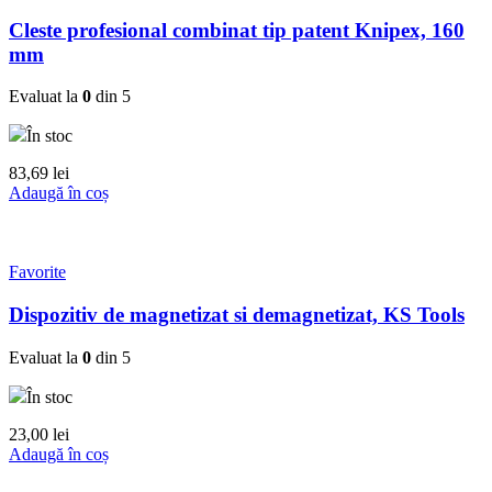
Cleste profesional combinat tip patent Knipex, 160
mm
Evaluat la
0
din 5
În stoc
83,69
lei
Adaugă în coș
Favorite
Dispozitiv de magnetizat si demagnetizat, KS Tools
Evaluat la
0
din 5
În stoc
23,00
lei
Adaugă în coș