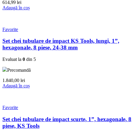
614,99
lei
Adaugă în coș
Favorite
Set chei tubulare de impact KS Tools, lungi, 1”,
hexagonale, 8 piese, 24-38 mm
Evaluat la
0
din 5
Precomandă
1.840,00
lei
Adaugă în coș
Favorite
Set chei tubulare de impact scurte, 1”, hexagonale, 8
piese, KS Tools