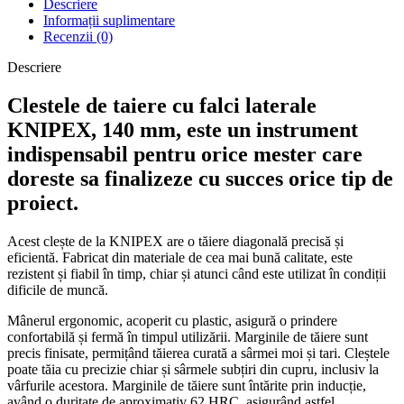
Descriere
Informații suplimentare
Recenzii (0)
Descriere
Clestele de taiere cu falci laterale
KNIPEX, 140 mm, este un instrument
indispensabil pentru orice mester care
doreste sa finalizeze cu succes orice tip de
proiect.
Acest clește de la KNIPEX are o tăiere diagonală precisă și
eficientă. Fabricat din materiale de cea mai bună calitate, este
rezistent și fiabil în timp, chiar și atunci când este utilizat în condiții
dificile de muncă.
Mânerul ergonomic, acoperit cu plastic, asigură o prindere
confortabilă și fermă în timpul utilizării. Marginile de tăiere sunt
precis finisate, permițând tăierea curată a sârmei moi și tari. Cleștele
poate tăia cu precizie chiar și sârmele subțiri din cupru, inclusiv la
vârfurile acestora. Marginile de tăiere sunt întărite prin inducție,
având o duritate de aproximativ 62 HRC, asigurând astfel