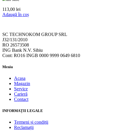
113,00
lei
Adaugă în coș
SC TECHNOKOM GROUP SRL
J32/131/2010
RO 26573508
ING Bank N.V. Sibiu
Cont: RO16 INGB 0000 9999 0649 6810
Meniu
Acasa
Magazin
Service
Carieră
Contact
INFORMAȚII LEGALE
Termeni și condiții
Reclamații