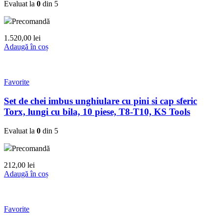
Evaluat la
0
din 5
Precomandă
1.520,00
lei
Adaugă în coș
Favorite
Set de chei imbus unghiulare cu pini si cap sferic
Torx, lungi cu bila, 10 piese, T8-T10, KS Tools
Evaluat la
0
din 5
Precomandă
212,00
lei
Adaugă în coș
Favorite