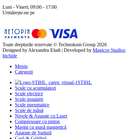
Luni - Vineri; 09:00 - 17:00
Urmărește-ne pe
Toate drepturile rezervate © Technokom Group 2026
Designed by
Alexandru Eladi
| Developed by
Magicos Studios
Inchide
Meniu
Categorii
STIHL
Scule cu acumulatori
Scule electrice
Scule instalații
Scule pneumatice
Scule de mână
Nivele & Aparate cu Laser
Compresoare cu piston
Mașini cu masă magnetică
Aparate de Sudură
Casă & Grădină