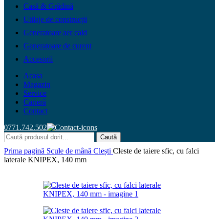
Casă & Grădină
Utilaje de construcții
Generatoare aer cald
Generatoare de curent
Accesorii
Acasa
Magazin
Service
Carieră
Contact
0771.742.502
Caută
Prima pagină
Scule de mână
Clești
Cleste de taiere sfic, cu falci
laterale KNIPEX, 140 mm