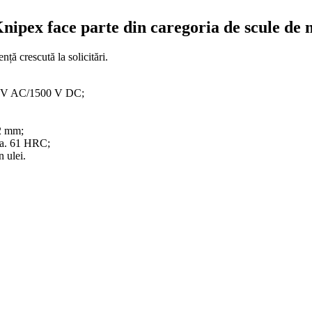
Knipex face
parte
din
caregoria de scule de
tență
crescută
la
solicitări
.
 V AC/1500 V DC;
2 mm;
a
. 61 HRC;
n
ulei.