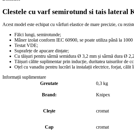
Clestele
cu
varf
semirotund
si
tais
lateral 
Acest model este echipat cu
vârfuri
elastice de
mare
precizie, cu
rezis
Fălci
lungi, semirotunde;
Mâner
izolat conform IEC 60900,
se
poate
utiliza
până
la
1000
Testat VDE;
Suprafețe
de apucare
dințate
;
Cu
tăișuri
pentru
sârmă
semidura Ø 3,2 mm
și
sârmă
dura
Ø 2,
Tăișuri
călite
suplimentar
prin
inducție
, duritatea taisurilor de
cc
Oțel
cu vanadiu pentru
lucrări
la
instalații
electrice, forjat,
călit
î
Informații suplimentare
Greutate
0,3 kg
Brand:
Knipex
Cleşte
cromat
Cap
cromat