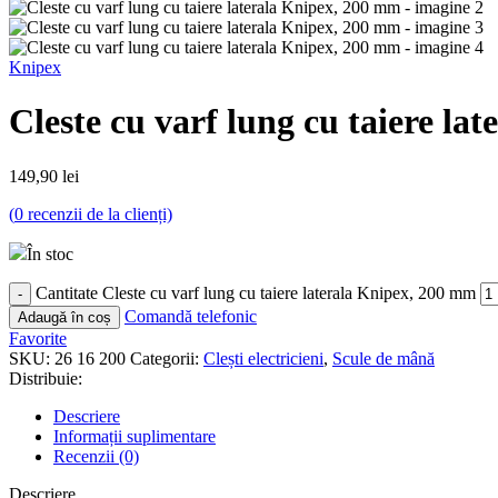
Knipex
Cleste cu varf lung cu taiere l
149,90
lei
(
0
recenzii de la clienți)
În stoc
Cantitate Cleste cu varf lung cu taiere laterala Knipex, 200 mm
Comandă telefonic
Adaugă în coș
Favorite
SKU:
26 16 200
Categorii:
Clești electricieni
,
Scule de mână
Distribuie:
Descriere
Informații suplimentare
Recenzii (0)
Descriere