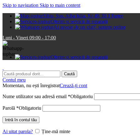
Skip to navigation
Skip to main content
Sibiu, Sos. Alba Iulia. Nr 49, Bl 1 Parter
Oferim și servicii de reparații
Ai nevoie de un sfat?, suntem online
Luni - Vineri 09:00 - 17:00
Oferim și servicii de reparații
Caută
Contul meu
Momentan, nu ești înregistrat
Crează-ți cont
Nume utilizator sau adresă email
*
Obligatoriu
Parolă
*
Obligatoriu
Intră în contul tău
Ai uitat parola?
Ține-mă minte