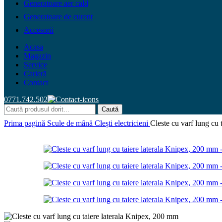
Generatoare aer cald
Generatoare de curent
Accesorii
Acasa
Magazin
Service
Carieră
Contact
0771.742.502
Caută
Prima pagină
Scule de mână
Clești electricieni
Cleste cu varf lung cu