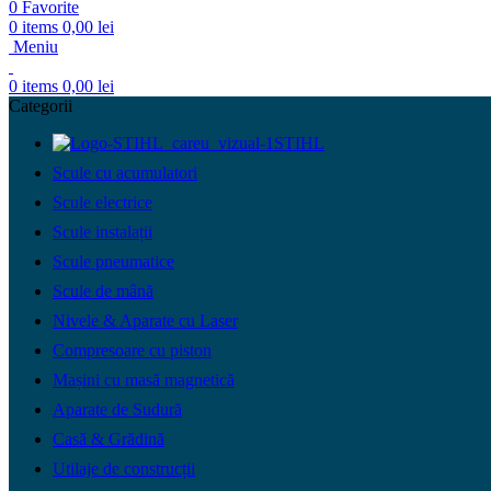
0
Favorite
0
items
0,00
lei
Meniu
0
items
0,00
lei
Categorii
STIHL
Scule cu acumulatori
Scule electrice
Scule instalații
Scule pneumatice
Scule de mână
Nivele & Aparate cu Laser
Compresoare cu piston
Mașini cu masă magnetică
Aparate de Sudură
Casă & Grădină
Utilaje de construcții