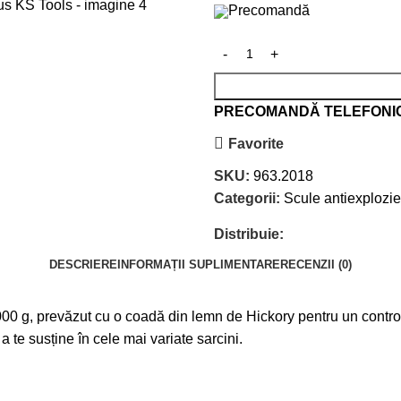
Precomandă
PRECOMANDĂ TELEFONI
Favorite
SKU:
963.2018
Categorii:
Scule antiexplozie
Distribuie:
DESCRIERE
INFORMAȚII SUPLIMENTARE
RECENZII (0)
 g, prevăzut cu o coadă din lemn de Hickory pentru un control ex
 te susține în cele mai variate sarcini.