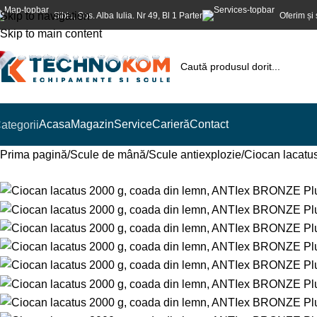
Skip to navigation
Sibiu, Sos. Alba Iulia. Nr 49, Bl 1 Parter
Oferim și 
Skip to main content
Acasa
Magazin
Service
Carieră
Contact
ategorii
Prima pagină
Scule de mână
Scule antiexplozie
Ciocan lacatu