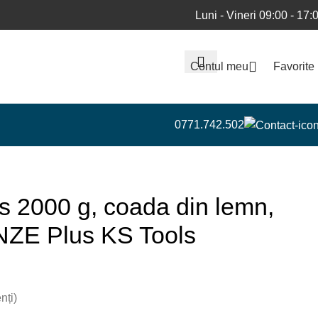
Luni - Vineri 09:00 - 17:
Contul meu
Favorite
0771.742.502
s 2000 g, coada din lemn,
ZE Plus KS Tools
nți)