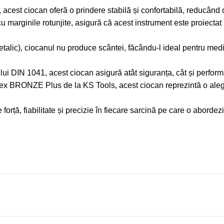
cest ciocan oferă o prindere stabilă și confortabilă, reducând ob
u marginile rotunjite, asigură că acest instrument este proiectat 
etalic), ciocanul nu produce scântei, făcându-l ideal pentru me
 DIN 1041, acest ciocan asigură atât siguranța, cât și performan
ex BRONZE Plus de la KS Tools, acest ciocan reprezintă o alege
rță, fiabilitate și precizie în fiecare sarcină pe care o abordezi