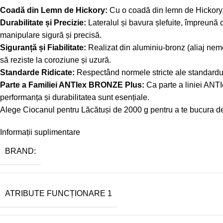
Coadă din Lemn de Hickory:
Cu o coadă din lemn de Hickory, a
Durabilitate și Precizie:
Lateralul și bavura șlefuite, împreună c
manipulare sigură și precisă.
Siguranță și Fiabilitate:
Realizat din aluminiu-bronz (aliaj nem
să reziste la coroziune și uzură.
Standarde Ridicate:
Respectând normele stricte ale standardului
Parte a Familiei ANTIex BRONZE Plus:
Ca parte a liniei ANTI
performanța și durabilitatea sunt esențiale.
Alege Ciocanul pentru Lăcătuși de 2000 g pentru a te bucura de fo
Informații suplimentare
BRAND:
ATRIBUTE FUNCȚIONARE 1