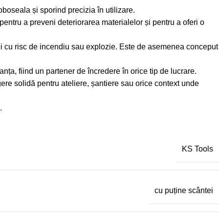
oseala și sporind precizia în utilizare.
pentru a preveni deteriorarea materialelor și pentru a oferi o
dii cu risc de incendiu sau explozie. Este de asemenea conceput
ța, fiind un partener de încredere în orice tip de lucrare.
re solidă pentru ateliere, șantiere sau orice context unde
.
KS Tools
cu puține scântei