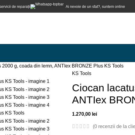
servicii de reparații
Ai nevoie de un sfat?, suntem online
s 2000 g, coada din lemn, ANTIex BRONZE Plus KS Tools
KS Tools
Ciocan lacatu
ANTIex BRON
1.270,00
lei
(
0
recenzii de la clie