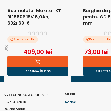
Acumulator Makita LXT
Burghie de
BL1860B 18V 6,0Ah,
pentru GD 5
632F69-8
mm
Precomandă
Precomandă
409,00
lei
73,00
lei
ADAUGĂ ÎN COȘ
SELECTEA
MENIU
SC TECHNOKOM GROUP SRL
Acasa
J32/131/2010
RO 26573508