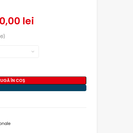
0,00
lei
ți)
UGĂ ÎN COȘ
onale