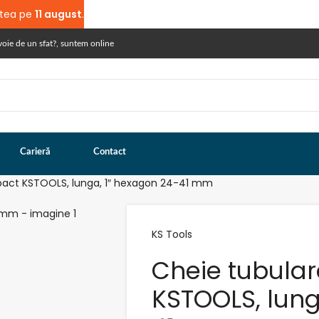
atea pe
11 august
.
voie de un sfat?, suntem online
Carieră
Contact
pact KSTOOLS, lunga, 1″ hexagon 24-41 mm
KS Tools
Cheie tubula
KSTOOLS, lung