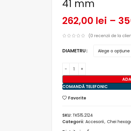
41 mm
262,00
lei
–
35
(
0
recenzii de la clien
DIAMETRU
ADA
COMANDĂ TELEFONIC
Favorite
SKU:
TK515.2124
Categorii:
Accesorii
,
Chei hexag