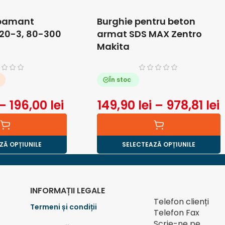
 pamant
Burghie pentru beton
20-3, 80-300
armat SDS MAX Zentro
Makita
În stoc
–
196,00
lei
149,90
lei
–
978,81
lei
ZĂ OPȚIUNILE
SELECTEAZĂ OPȚIUNILE
INFORMAȚII LEGALE
Telefon clienți
Termeni și condiții
Telefon Fax
Scrie-ne pe