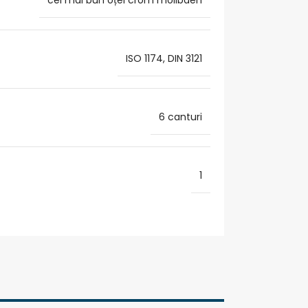
cel mai bun oțel crom molibden
ISO 1174, DIN 3121
6 canturi
1