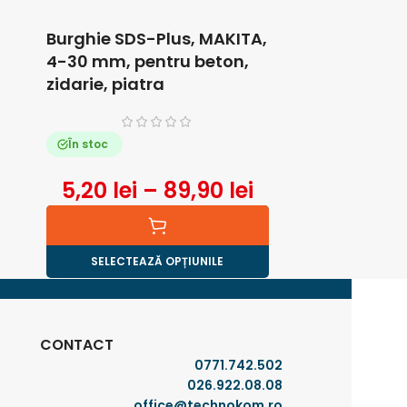
Burghie SDS-Plus, MAKITA,
Burghiu co
4-30 mm, pentru beton,
EXACT HS
zidarie, piatra
6-30 mm, 
În stoc
Precoman
5,20
lei
–
89,90
lei
3
SELECTEAZĂ OPȚIUNILE
AD
CONTACT
0771.742.502
026.922.08.08
office@technokom.ro