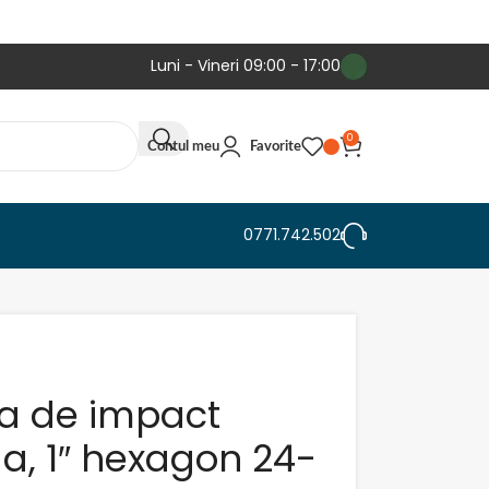
Luni - Vineri 09:00 - 17:00
0
Contul meu
Favorite
0771.742.502
ra de impact
a, 1″ hexagon 24-