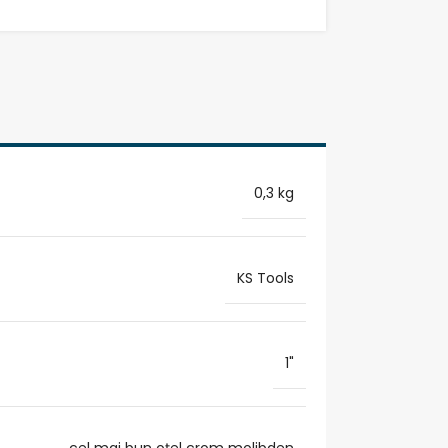
0,3 kg
KS Tools
1"