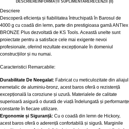
DESCRIERE
INFORMAȚII SUPLIMENTARE
RECENZII (0)
Descriere
Descoperă eficiența și fiabilitatea întruchipată în Barosul de
4000 g cu coadă din lemn, parte din prestigioasa gamă ANTIex
BRONZE Plus dezvoltată de KS Tools. Această unelte sunt
proiectate pentru a satisface cele mai exigente nevoi
profesionale, oferind rezultate excepționale în domeniul
construcțiilor și nu numai.
Caracteristici Remarcabile:
Durabilitate De Neegalat:
Fabricat cu meticulozitate din aliajul
nemetalic de aluminiu-bronz, acest baros oferă o rezistență
excepțională la coroziune și uzură. Materialele de calitate
superioară asigură o durată de viață îndelungată și performanțe
constante în fiecare utilizare.
Ergonomie și Siguranță:
Cu o coadă din lemn de Hickory,
acest baros oferă o aderență confortabilă și sigură. Marginile