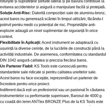
rotunjite și suprafețele șlefuite lateral și pe bavură contribuie la
evitarea accidentelor și asigură o manipulare facilă și protejată.
Soluție Anti-Risc:
Datorită compoziției sale de aluminiu-bronz,
acest baros nu generează scântei în timpul utilizării, făcându-l
potrivit pentru medii cu potențial de risc. Proprietățile anti-
explozie adaugă un nivel suplimentar de siguranță în orice
context.
Flexibilitate în Aplicații:
Acest instrument se adaptează cu
ușurință la diverse cerințe, de la lucrările de construcții până la
activități industriale. De asemenea, conformitatea cu standardul
DIN 1042 asigură calitatea și precizia fiecărui baros.
Un Partener Fiabil:
KS Tools este cunoscută pentru
standardele sale ridicate și pentru calitatea uneltelor sale.
Acest baros nu face excepție, reprezentând un partener de
încredere pentru orice proiect.
Indiferent dacă ești un profesionist sau un pasionat în căutarea
instrumentelor cu performanțe superioare, Barosul de 4000 g
cu coadă din lemn ANTIex BRONZE Plus de la KS Tools este