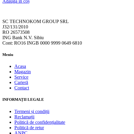
Adaugă în coș
SC TECHNOKOM GROUP SRL
J32/131/2010
RO 26573508
ING Bank N.V. Sibiu
Cont: RO16 INGB 0000 9999 0649 6810
Meniu
Acasa
Magazin
Service
Carieră
Contact
INFORMAȚII LEGALE
Termeni și condiții
Reclamații
Politică de confidențialitate
Politică de retur
ANPC