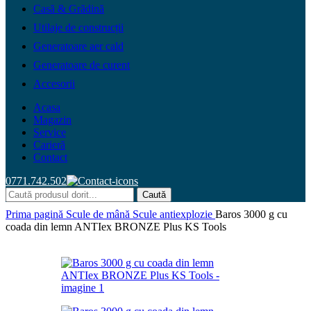
Casă & Grădină
Utilaje de construcții
Generatoare aer cald
Generatoare de curent
Accesorii
Acasa
Magazin
Service
Carieră
Contact
0771.742.502
Caută
Prima pagină
Scule de mână
Scule antiexplozie
Baros 3000 g cu
coada din lemn ANTIex BRONZE Plus KS Tools