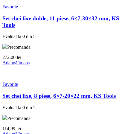
Favorite
Set chei fixe duble, 11 piese, 6×7-30×32 mm, KS
Tools
Evaluat la
0
din 5
Precomandă
272,00
lei
Adaugă în coș
Favorite
Set chei fixe, 8 piese, 6×7-20×22 mm, KS Tools
Evaluat la
0
din 5
Precomandă
114,99
lei
Adaugă în coș