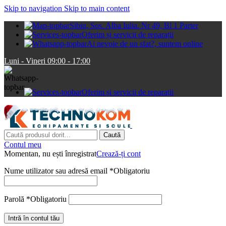
Skip to navigation
Skip to main content
Sibiu, Sos. Alba Iulia. Nr 49, Bl 1 Parter
Oferim și servicii de reparații
Ai nevoie de un sfat?, suntem online
Luni - Vineri 09:00 - 17:00
Oferim și servicii de reparații
Caută
Contul meu
Momentan, nu ești înregistrat
Crează-ți cont
Nume utilizator sau adresă email
*
Obligatoriu
Parolă
*
Obligatoriu
Intră în contul tău