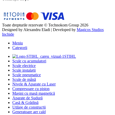
Toate drepturile rezervate © Technokom Group 2026
Designed by
Alexandru Eladi
| Developed by
Magicos Studios
Inchide
Meniu
Categorii
STIHL
Scule cu acumulatori
Scule electrice
Scule instalații
Scule pneumatice
Scule de mână
Nivele & Aparate cu Laser
Compresoare cu piston
Mașini cu masă magnetică
Aparate de Sudură
Casă & Grădină
Utilaje de construcții
Generatoare aer cald