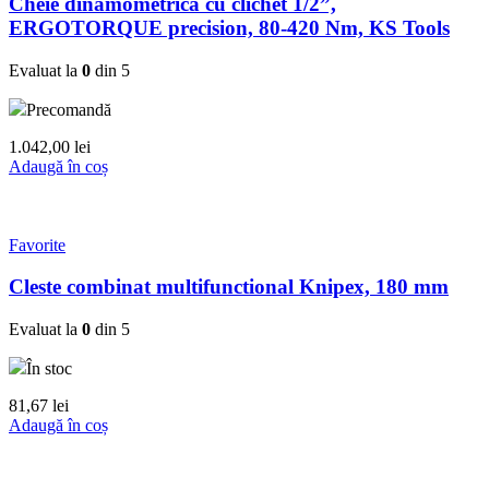
Cheie dinamometrica cu clichet 1/2”,
ERGOTORQUE precision, 80-420 Nm, KS Tools
Evaluat la
0
din 5
Precomandă
1.042,00
lei
Adaugă în coș
Favorite
Cleste combinat multifunctional Knipex, 180 mm
Evaluat la
0
din 5
În stoc
81,67
lei
Adaugă în coș