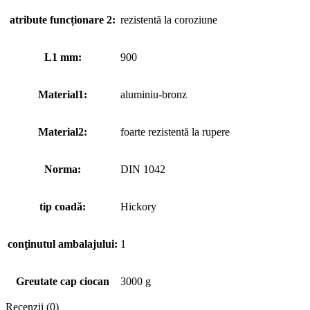
atribute funcționare 2:
rezistentă la coroziune
L1 mm:
900
Material1:
aluminiu-bronz
Material2:
foarte rezistentă la rupere
Norma:
DIN 1042
tip coadă:
Hickory
conţinutul ambalajului:
1
Greutate cap ciocan
3000 g
Recenzii (0)