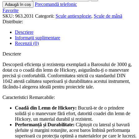
Precomandă telefonic
Adaugă în coș
Favorite
SKU:
963.2031
Categorii:
Scule antiexplozie
,
Scule de mână
Distribuie:
Descriere
Informații suplimentare
Recenzii (0)
Descriere
Descoperă eficiența și rezistența exemplară a Barosului de 3000 g,
dotat cu o coadă din lemn de Hickory, asigurându-ți o manevrare
precisă și confortabilă. Conformitatea strictă cu standardul DIN
1042 atestă calitatea superioară și durabilitatea acestui instrument,
făcându-l alegerea ideală pentru proiectele tale.
Caracteristici Remarcabile:
Coadă din Lemn de Hickory:
Bucură-te de o prindere
solidă și o manevrare fără efort, datorită coadei din lemn de
Hickory, un material durabil și rezistent.
Performanță și Durabilitate:
Căptușit cu lateral și bavură
șlefuite și margini rotunjite, acest baros îmbină performanța
superioară cu protecția optimă a materialelor pe care le lucrezi.