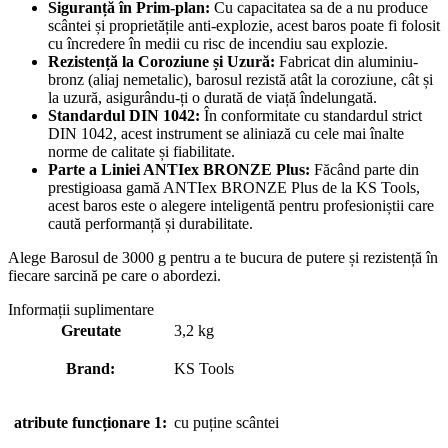
Siguranță în Prim-plan:
Cu capacitatea sa de a nu produce
scântei și proprietățile anti-explozie, acest baros poate fi folosit
cu încredere în medii cu risc de incendiu sau explozie.
Rezistență la Coroziune și Uzură:
Fabricat din aluminiu-
bronz (aliaj nemetalic), barosul rezistă atât la coroziune, cât și
la uzură, asigurându-ți o durată de viață îndelungată.
Standardul DIN 1042:
În conformitate cu standardul strict
DIN 1042, acest instrument se aliniază cu cele mai înalte
norme de calitate și fiabilitate.
Parte a Liniei ANTIex BRONZE Plus:
Făcând parte din
prestigioasa gamă ANTIex BRONZE Plus de la KS Tools,
acest baros este o alegere inteligentă pentru profesioniștii care
caută performanță și durabilitate.
Alege Barosul de 3000 g pentru a te bucura de putere și rezistență în
fiecare sarcină pe care o abordezi.
Informații suplimentare
Greutate
3,2 kg
Brand:
KS Tools
atribute funcționare 1:
cu puține scântei