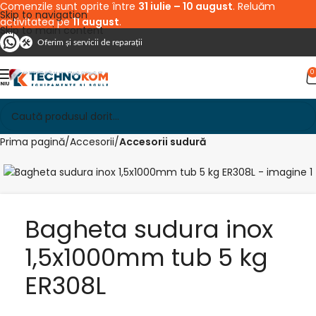
Comenzile sunt oprite între
31 iulie – 10 august
. Reluăm
Skip to navigation
activitatea pe
11 august
.
Skip to main content
Oferim și servicii de reparații
0
Prima pagină
Accesorii
Accesorii sudură
Bagheta sudura inox
1,5x1000mm tub 5 kg
ER308L