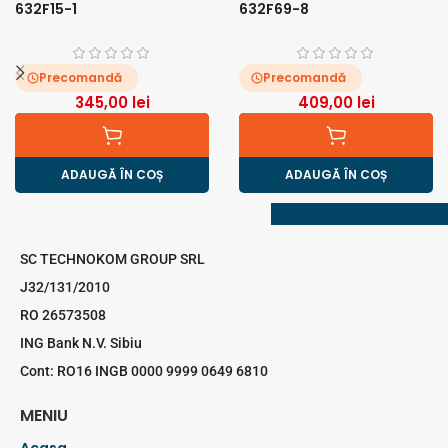
632F15-1
632F69-8
Precomandă
Precomandă
345,00
lei
409,00
lei
ADAUGĂ ÎN COȘ
ADAUGĂ ÎN COȘ
SC TECHNOKOM GROUP SRL
J32/131/2010
RO 26573508
ING Bank N.V. Sibiu
Cont: RO16 INGB 0000 9999 0649 6810
MENIU
Acasa