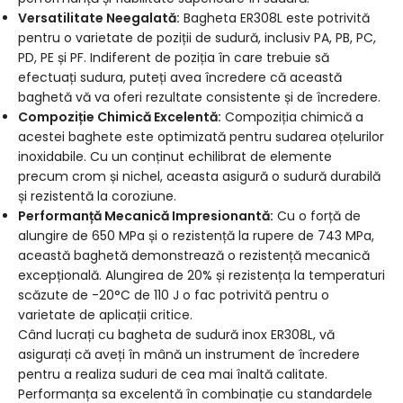
Versatilitate Neegalată:
Bagheta ER308L este potrivită
pentru o varietate de poziții de sudură, inclusiv PA, PB, PC,
PD, PE și PF. Indiferent de poziția în care trebuie să
efectuați sudura, puteți avea încredere că această
baghetă vă va oferi rezultate consistente și de încredere.
Compoziție Chimică Excelentă:
Compoziția chimică a
acestei baghete este optimizată pentru sudarea oțelurilor
inoxidabile. Cu un conținut echilibrat de elemente
precum crom și nichel, aceasta asigură o sudură durabilă
și rezistentă la coroziune.
Performanță Mecanică Impresionantă:
Cu o forță de
alungire de 650 MPa și o rezistență la rupere de 743 MPa,
această baghetă demonstrează o rezistență mecanică
excepțională. Alungirea de 20% și rezistența la temperaturi
scăzute de -20°C de 110 J o fac potrivită pentru o
varietate de aplicații critice.
Când lucrați cu bagheta de sudură inox ER308L, vă
asigurați că aveți în mână un instrument de încredere
pentru a realiza suduri de cea mai înaltă calitate.
Performanța sa excelentă în combinație cu standardele